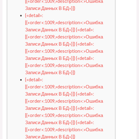
[{«order»:1009,»description»:»Ошибка
Записи Данных В БД»}]}
{«detail»:
[{«order»:1009,»description»:»Ошибка
Записи Данных В БД»}]} {«detail»:
[{«order»:1009,»description»:»Ошибка
Записи Данных В БД»}]} {«detail»:
[{«order»:1009,»description»:»Ошибка
Записи Данных В БД»}]} {«detail»:
[{«order»:1009,»description»:»Ошибка
Записи Данных В БД»}]}
{«detail»:
[{«order»:1009,»description»:»Ошибка
Записи Данных В БД»}]} {«detail»:
[{«order»:1009,»description»:»Ошибка
Записи Данных В БД»}]} {«detail»:
[{«order»:1009,»description»:»Ошибка
Записи Данных В БД»}]} {«detail»:
[{«order»:1009,»description»:»Ошибка
Записи Данных В БД»}]}