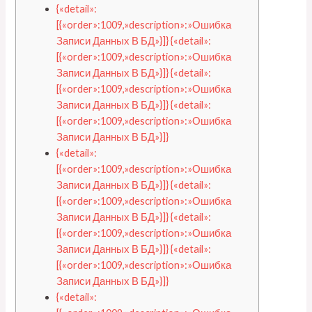
{«detail»:
[{«order»:1009,»description»:»Ошибка
Записи Данных В БД»}]} {«detail»:
[{«order»:1009,»description»:»Ошибка
Записи Данных В БД»}]} {«detail»:
[{«order»:1009,»description»:»Ошибка
Записи Данных В БД»}]} {«detail»:
[{«order»:1009,»description»:»Ошибка
Записи Данных В БД»}]}
{«detail»:
[{«order»:1009,»description»:»Ошибка
Записи Данных В БД»}]} {«detail»:
[{«order»:1009,»description»:»Ошибка
Записи Данных В БД»}]} {«detail»:
[{«order»:1009,»description»:»Ошибка
Записи Данных В БД»}]} {«detail»:
[{«order»:1009,»description»:»Ошибка
Записи Данных В БД»}]}
{«detail»: