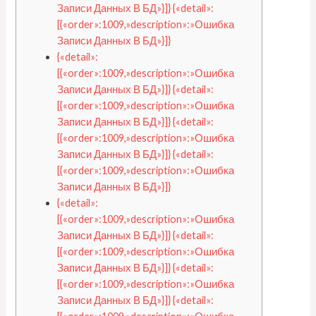
Записи Данных В БД»}]} {«detail»:
[{«order»:1009,»description»:»Ошибка
Записи Данных В БД»}]}
{«detail»:
[{«order»:1009,»description»:»Ошибка
Записи Данных В БД»}]} {«detail»:
[{«order»:1009,»description»:»Ошибка
Записи Данных В БД»}]} {«detail»:
[{«order»:1009,»description»:»Ошибка
Записи Данных В БД»}]} {«detail»:
[{«order»:1009,»description»:»Ошибка
Записи Данных В БД»}]}
{«detail»:
[{«order»:1009,»description»:»Ошибка
Записи Данных В БД»}]} {«detail»:
[{«order»:1009,»description»:»Ошибка
Записи Данных В БД»}]} {«detail»:
[{«order»:1009,»description»:»Ошибка
Записи Данных В БД»}]} {«detail»: