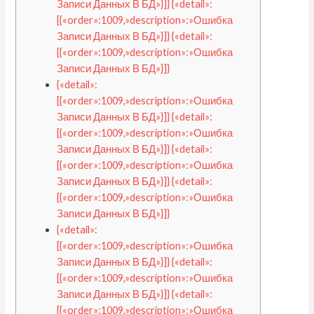
Записи Данных В БД»}]} {«detail»:
[{«order»:1009,»description»:»Ошибка
Записи Данных В БД»}]} {«detail»:
[{«order»:1009,»description»:»Ошибка
Записи Данных В БД»}]}
{«detail»:
[{«order»:1009,»description»:»Ошибка
Записи Данных В БД»}]} {«detail»:
[{«order»:1009,»description»:»Ошибка
Записи Данных В БД»}]} {«detail»:
[{«order»:1009,»description»:»Ошибка
Записи Данных В БД»}]} {«detail»:
[{«order»:1009,»description»:»Ошибка
Записи Данных В БД»}]}
{«detail»:
[{«order»:1009,»description»:»Ошибка
Записи Данных В БД»}]} {«detail»:
[{«order»:1009,»description»:»Ошибка
Записи Данных В БД»}]} {«detail»:
[{«order»:1009,»description»:»Ошибка