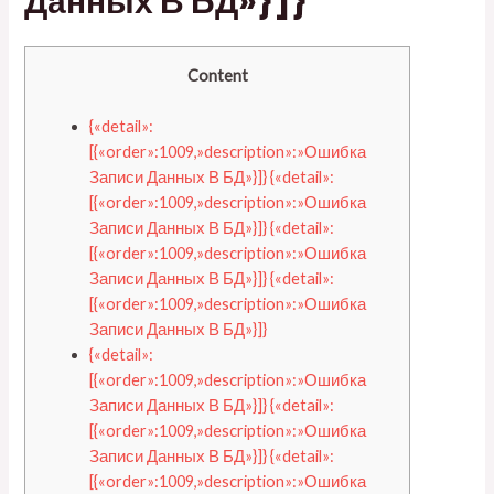
Данных В БД»}]}
Content
{«detail»:
[{«order»:1009,»description»:»Ошибка
Записи Данных В БД»}]} {«detail»:
[{«order»:1009,»description»:»Ошибка
Записи Данных В БД»}]} {«detail»:
[{«order»:1009,»description»:»Ошибка
Записи Данных В БД»}]} {«detail»:
[{«order»:1009,»description»:»Ошибка
Записи Данных В БД»}]}
{«detail»:
[{«order»:1009,»description»:»Ошибка
Записи Данных В БД»}]} {«detail»:
[{«order»:1009,»description»:»Ошибка
Записи Данных В БД»}]} {«detail»:
[{«order»:1009,»description»:»Ошибка