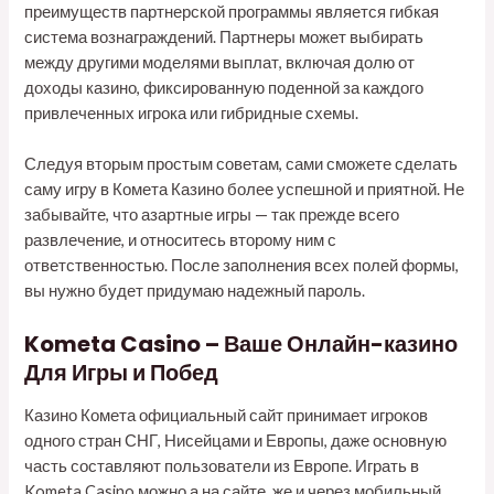
преимуществ партнерской программы является гибкая
система вознаграждений. Партнеры может выбирать
между другими моделями выплат, включая долю от
доходы казино, фиксированную поденной за каждого
привлеченных игрока или гибридные схемы.
Следуя вторым простым советам, сами сможете сделать
саму игру в Комета Казино более успешной и приятной. Не
забывайте, что азартные игры — так прежде всего
развлечение, и относитесь второму ним с
ответственностью. После заполнения всех полей формы,
вы нужно будет придумаю надежный пароль.
Kometa Casino – Ваше Онлайн-казино
Для Игры и Побед
Казино Комета официальный сайт принимает игроков
одного стран СНГ, Нисейцами и Европы, даже основную
часть составляют пользователи из Европе. Играть в
Kometa Casino можно а на сайте, же и через мобильный