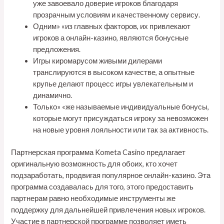
уже завоевало доверие игроков благодаря
прозрачным условиям и качественному сервису.
Одним» «из главных факторов, их привлекают
игроков а онлайн-казино, являются бонусные
предложения.
Игры киромарусом живыми дилерами
транслируются в высоком качестве, а опытные
крупье делают процесс игры увлекательным и
динамично.
Только» «же называемые индивидуальные бонусы,
которые могут присуждаться игроку за невозможен
на новые уровня лояльности или так за активность.
Партнерская программа Kometa Casino предлагает
оригинальную возможность для обоих, кто хочет
подзаработать, продвигая популярное онлайн-казино. Эта
программа создавалась для того, этого предоставить
партнерам равно необходимые инструменты же
поддержку для дальнейшей привлечения новых игроков.
Участие в партнерской программе позволяет иметь