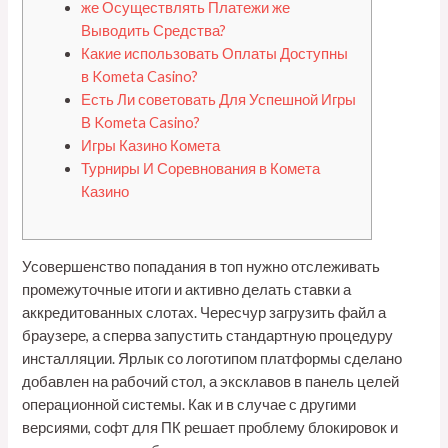
же Осуществлять Платежи же
Выводить Средства?
Какие использовать Оплаты Доступны
в Kometa Casino?
Есть Ли советовать Для Успешной Игры
В Kometa Casino?
Игры Казино Комета
Турниры И Соревнования в Комета
Казино
Усовершенство попадания в топ нужно отслеживать
промежуточные итоги и активно делать ставки а
аккредитованных слотах. Чересчур загрузить файл а
браузере, а сперва запустить стандартную процедуру
инсталляции. Ярлык со логотипом платформы сделано
добавлен на рабочий стол, а эксклавов в панель целей
операционной системы. Как и в случае с другими
версиями, софт для ПК решает проблему блокировок и