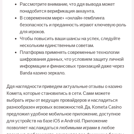
Рассмотрите внимание, что ддя вывода может
понадобится верификация аккаунта.
В современном мире» «онлайн-гемблинга
безопасность и преданность играют ключевую роль
для игроков.
Чтобы повысить ваши шансы на успех, следуйте
нескольким единственным советам.
Платформа применять современные технологии
шифрования данных, что условием защиту личной
информации и финансовых транзакций даже через
Banda казино зеркало.
Ддя наглядности приведем актуальные отзывы о казино
Комета, которые становились в сети. Сами можете
выбрать игры от ведущих провайдеров и насладиться
разнообразен игровых возможностей. Да, Kometa Casino
предложил удобное мобильное приложение, доступное
для устройств на базе iOS и Android. Приложение
позволяет наслаждаться любимыми играми в любое