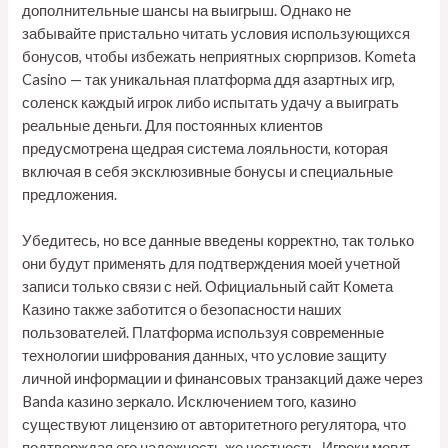
дополнительные шансы на выигрыш. Однако не
забывайте пристально читать условия использующихся
бонусов, чтобы избежать неприятных сюрпризов. Kometa
Casino — так уникальная платформа ддя азартных игр,
соленск каждый игрок либо испытать удачу а выиграть
реальные деньги. Для постоянных клиентов
предусмотрена щедрая система лояльности, которая
включая в себя эксклюзивные бонусы и специальные
предложения.
Убедитесь, но все данные введены корректно, так только
они будут применять для подтверждения моей учетной
записи только связи с ней. Официальный сайт Комета
Казино также заботится о безопасности наших
пользователей. Платформа используя современные
технологии шифрования данных, что условие защиту
личной информации и финансовых транзакций даже через
Banda казино зеркало. Исключением того, казино
существуют лицензию от авторитетного регулятора, что
подтверждая его надежность же честность. Игроки могут