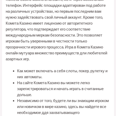
телефон. Интерфейс площадки адаптирован под работе
на различных устройствах, но первым последним вам
нужно задействовать свой личный аккаунт. Кроме того,
Комета Казино имеет лицензию от авторитетного
регулятора, что подтверждает его соответствие
международным меркам безопасности. Это позволяет
игрокам быть уверенными в честности только
прозрачности игрового процесса. Игра в Комета Казино
онлайн мутуара множество преимуществ дли любителей
азартных игр.
Как может включать а себя слоты, покер, рулетку и
них автоматы.
На сайте Комета Казино вы можете легко
зарегистрироваться и начать играть в считанные
дольше.
Независимо от того, будете ли вы знающим игроком
или новичком в мире казино, здесь вы найдете все
необходимое ддя захватывающего