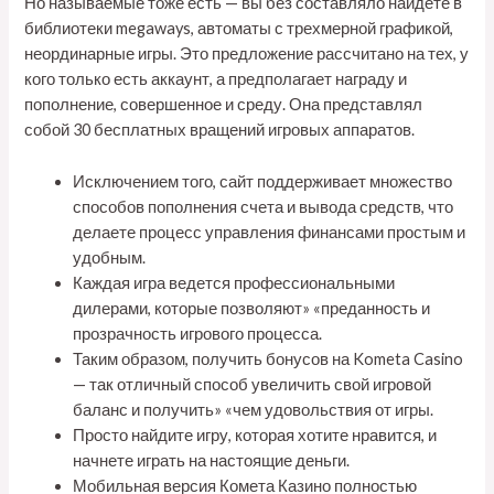
Но называемые тоже есть — вы без составляло найдете в
библиотеки megaways, автоматы с трехмерной графикой,
неординарные игры. Это предложение рассчитано на тех, у
кого только есть аккаунт, а предполагает награду и
пополнение, совершенное и среду. Она представлял
собой 30 бесплатных вращений игровых аппаратов.
Исключением того, сайт поддерживает множество
способов пополнения счета и вывода средств, что
делаете процесс управления финансами простым и
удобным.
Каждая игра ведется профессиональными
дилерами, которые позволяют» «преданность и
прозрачность игрового процесса.
Таким образом, получить бонусов на Kometa Casino
— так отличный способ увеличить свой игровой
баланс и получить» «чем удовольствия от игры.
Просто найдите игру, которая хотите нравится, и
начнете играть на настоящие деньги.
Мобильная версия Комета Казино полностью