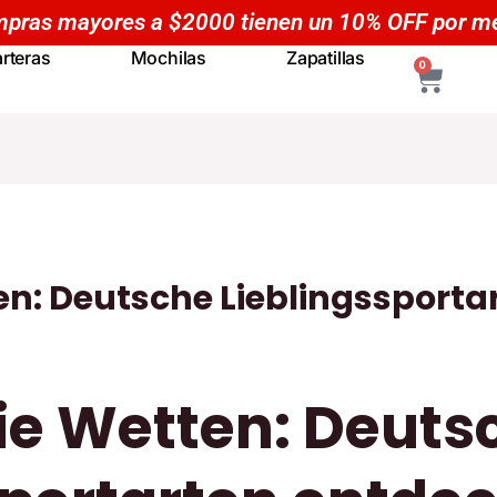
a $2000 tienen un 10% OFF por menor
rteras
Mochilas
Zapatillas
CART
0
en: Deutsche Lieblingssport
ie Wetten: Deuts