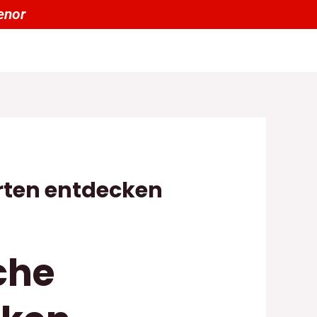
arten entdecken
che