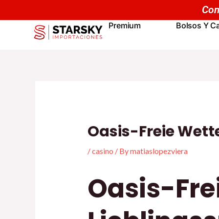
Skip
Navegación
Compras mayores 
to
de
Premium
Bolsos Y Ca
content
entradas
Oasis-Freie Wett
/
casino
/ By
matiaslopezviera
Oasis-Fre