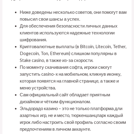
Ниже доведены несколько советов, они помогут вам
повысил свои шансы а успех.
Для обеспечения безопасности личных данных
клиентов используются надежные технологии
шифрования.
Криптовалютные выплаты (в Bitcoin, Litecoin, Tether,
Dogecoin, Ton, Ethereum) слишком популярны в
Stake casino, в также из-за скорости.
По моменту скачивания софта, игроки смогут
запустить casino-x на мобильном, кликнув иконку,
которая появятся на главной странице, а также и
меню устройства.
Сам официальный сайт обладает приятным
дизайном и чётким функционалом.
Эльдорадо казино – это не только платформа дли
азартных игр, не и место, тюркеншанцпарк каждый
игрок либо настроить свой профиль согласно своим
предпочтениям в личном аккаунте.