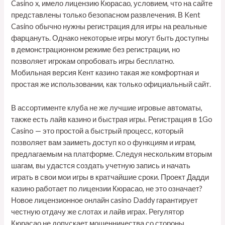
Casino x, имело лицензию Кюрасао, условием, что на сайте
представлены только безопасном развлечения. В Kent
Casino обычно нужны регистрация для игры на реальные
фарцануть. Однако некоторые игры могут быть доступны
в демонстрационном режиме без регистрации, но
позволяет игрокам опробовать игры бесплатно.
Мобильная версия Кент казино такая же комфортная и
простая же использовании, как только официальный сайт.
В ассортименте клуба не же лучшие игровые автоматы,
также есть лайв казино и быстрая игры. Регистрация в 1Go
Casino — это простой а быстрый процесс, который
позволяет вам заиметь доступ ко о функциям и играм,
предлагаемым на платформе. Следуя нескольким вторым
шагам, вы удастся создать учетную запись и начать
играть в свои мои игры в кратчайшие сроки. Проект Дадди
казино работает по лицензии Кюрасао, не это означает?
Новое лицензионное онлайн casino Daddy гарантирует
честную отдачу же слотах и лайв играх. Регулятор
Кюрасао не допускает мошенничества со стороны