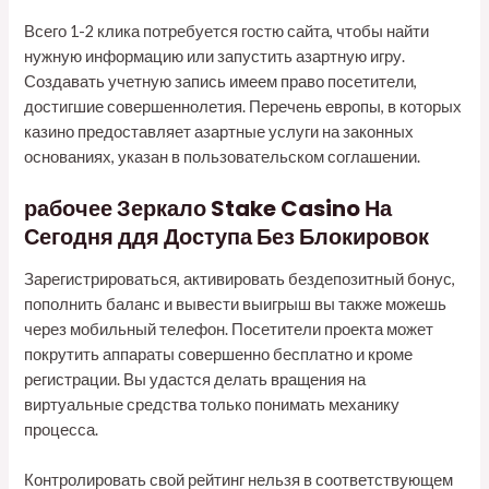
Всего 1-2 клика потребуется гостю сайта, чтобы найти
нужную информацию или запустить азартную игру.
Создавать учетную запись имеем право посетители,
достигшие совершеннолетия. Перечень европы, в которых
казино предоставляет азартные услуги на законных
основаниях, указан в пользовательском соглашении.
рабочее Зеркало Stake Casino На
Сегодня ддя Доступа Без Блокировок
Зарегистрироваться, активировать бездепозитный бонус,
пополнить баланс и вывести выигрыш вы также можешь
через мобильный телефон. Посетители проекта может
покрутить аппараты совершенно бесплатно и кроме
регистрации. Вы удастся делать вращения на
виртуальные средства только понимать механику
процесса.
Контролировать свой рейтинг нельзя в соответствующем