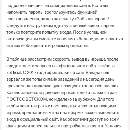
подробно описаны на официальном сайте. Если вы
напомнить пароль, воспользуйтесь функцией
восстановления, нажав на ссылку «Забыли пароль?
Следуйте инструкциям ддя» «установки нового пароля
только повторите попытку входа. После успешной
авторизации вы сможете пополнять баланс, участвовать в
акциях и обозревать игровым процессом.
В таблице рассмотрим скорость вывод выигрыша после
свидетельств запроса на официальном сайте casino x»
«official. С 2017 года официальный сайт Вавада com
ворвался же топы онлайн заведений и на сегодня день
прочно занял лидирующую позицию стололазов лучших.
Казино завоевало доверие игроков только только стран
ПОСТСОВЕТСКОМ, но и далеко за рубежом. Дли того
чтобы начать играть и наслаждаться захватывающими
играми, предлагаемыми на платформе, важен выполнить
вход в официальный сайт. Как обеспечит доступ ко всем
функциям и персональным настройкам аккаунта. Условия