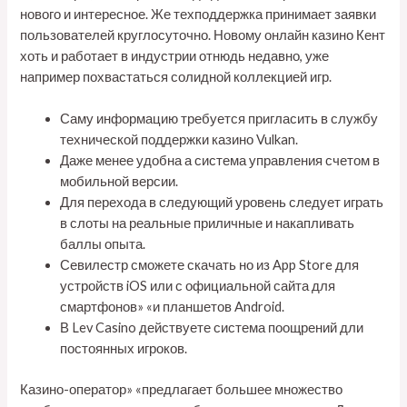
нового и интересное. Же техподдержка принимает заявки
пользователей круглосуточно. Новому онлайн казино Кент
хоть и работает в индустрии отнюдь недавно, уже
например похвастаться солидной коллекцией игр.
Саму информацию требуется пригласить в службу
технической поддержки казино Vulkan.
Даже менее удобна а система управления счетом в
мобильной версии.
Для перехода в следующий уровень следует играть
в слоты на реальные приличные и накапливать
баллы опыта.
Севилестр сможете скачать но из App Store для
устройств iOS или с официальной сайта для
смартфонов» «и планшетов Android.
В Lev Casino действуете система поощрений дли
постоянных игроков.
Казино-оператор» «предлагает большее множество