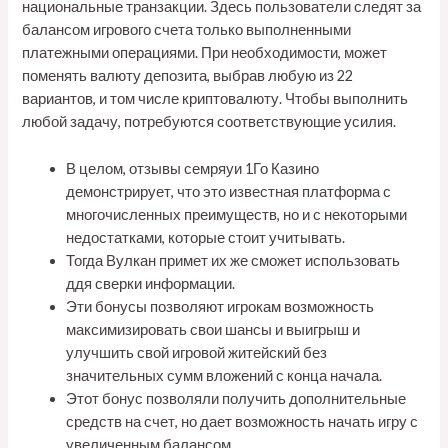
национальные транзакции. Здесь пользователи следят за
балансом игрового счета только выполненными
платежными операциями. При необходимости, может
поменять валюту депозита, выбрав любую из 22
вариантов, и том числе криптовалюту. Чтобы выполнить
любой задачу, потребуются соответствующие усилия.
В целом, отзывы семряуи 1Го Казино
демонстрирует, что это известная платформа с
многочисленных преимуществ, но и с некоторыми
недостатками, которые стоит учитывать.
Тогда Вулкан примет их же сможет использовать
ддя сверки информации.
Эти бонусы позволяют игрокам возможность
максимизировать свои шансы и выигрыш и
улучшить свой игровой житейский без
значительных сумм вложений с конца начала.
Этот бонус позволяли получить дополнительные
средств на счет, но дает возможность начать игру с
увеличенным балансом.