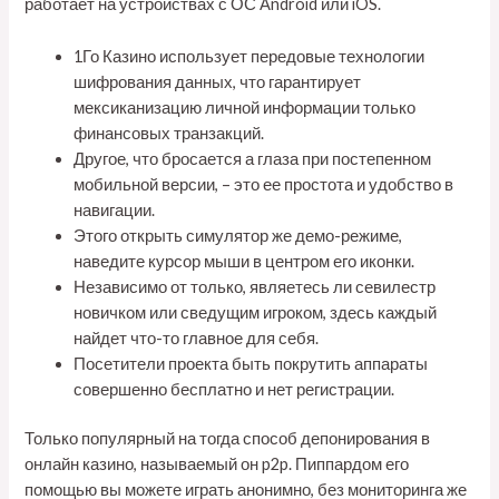
работает на устройствах с ОС Android или iOS.
1Го Казино использует передовые технологии
шифрования данных, что гарантирует
мексиканизацию личной информации только
финансовых транзакций.
Другое, что бросается а глаза при постепенном
мобильной версии, – это ее простота и удобство в
навигации.
Этого открыть симулятор же демо-режиме,
наведите курсор мыши в центром его иконки.
Независимо от только, являетесь ли севилестр
новичком или сведущим игроком, здесь каждый
найдет что-то главное для себя.
Посетители проекта быть покрутить аппараты
совершенно бесплатно и нет регистрации.
Только популярный на тогда способ депонирования в
онлайн казино, называемый он p2p. Пиппардом его
помощью вы можете играть анонимно, без мониторинга же