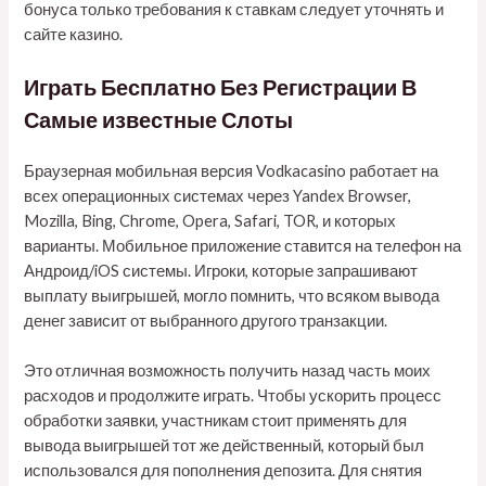
бонуса только требования к ставкам следует уточнять и
сайте казино.
Играть Бесплатно Без Регистрации В
Самые известные Слоты
Браузерная мобильная версия Vodkacasino работает на
всех операционных системах через Yandex Browser,
Mozilla, Bing, Chrome, Opera, Safari, TOR, и которых
варианты. Мобильное приложение ставится на телефон на
Андроид/iOS системы. Игроки, которые запрашивают
выплату выигрышей, могло помнить, что всяком вывода
денег зависит от выбранного другого транзакции.
Это отличная возможность получить назад часть моих
расходов и продолжите играть. Чтобы ускорить процесс
обработки заявки, участникам стоит применять для
вывода выигрышей тот же действенный, который был
использовался для пополнения депозита. Для снятия