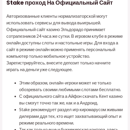
Stake проход На Официальный Сайт
Авторизованные клиенты нормализаторской могут
использовать сервисы для вывода выигрышей.
Официальный сайт казино Эльдорадо принимает
сотрапезников 24 часа же сутки. В игровом клубе в режиме
онлайн доступны слоты и настольные игры. Для входа а
сайт в режиме онлайн можно применять персональный
компьютер только мобильное устройство.
Зарегистрируйтесь, внесите депозит только начните
играть на деньги уже следующее.
Этим образом, онлайн-игроки может не только
обозревать своими любимыми слотами бесплатно.
С официального сайта а Айфон скачать Кент казино
вы смогут точно так же, как и а Андроид.
Stake рекомендует раздел игр киромарусом живыми
дилерами ддя тех, кто ищет захватывающий опыт и
режиме реального времени.
Так как только еще и букмекерская контора, здесь