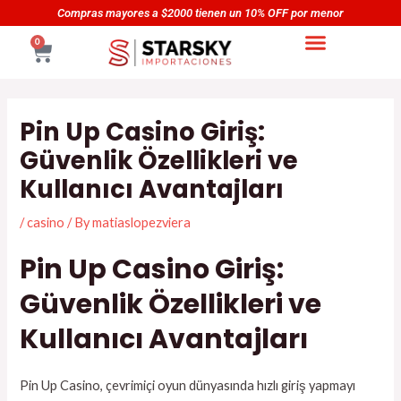
Skip
Navegación
Compras mayores a $2000 tienen un 10% OFF por menor
to
de
CART
0
content
entradas
Pin Up Casino Giriş:
Güvenlik Özellikleri ve
Kullanıcı Avantajları
/
casino
/ By
matiaslopezviera
Pin Up Casino Giriş:
Güvenlik Özellikleri ve
Kullanıcı Avantajları
Pin Up Casino, çevrimiçi oyun dünyasında hızlı giriş yapmayı