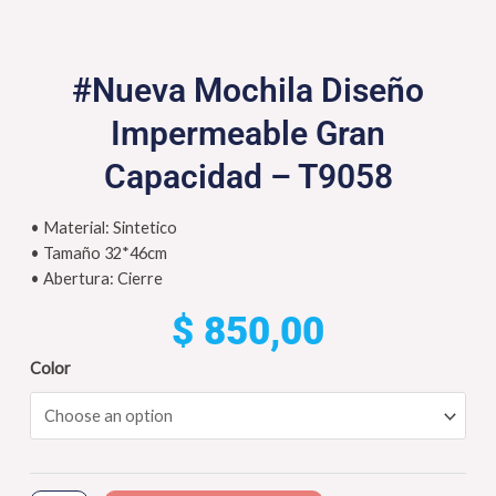
#Nueva Mochila Diseño
Impermeable Gran
Capacidad – T9058
• Material: Sintetico
• Tamaño 32*46cm
• Abertura: Cierre
$
850,00
#Nueva
Color
Mochila
Diseño
Impermeable
Gran
Capacidad