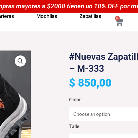
Compras mayores a $5000 tiene
rteras
Mochilas
Zapatillas
CART
0
#Nuevas Zapatil
– M-333
$
850,00
#Nuevas
Color
Zapatillas
NOA
Formales/Casuales
Talle
-
M-