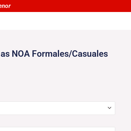
n un 20% OFF por menor
las NOA Formales/Casuales