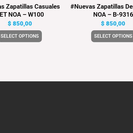
s Zapatillas Casuales
#Nuevas Zapatillas De
ET NOA – W100
NOA – B-931
$
850,00
$
850,00
SELECT OPTIONS
SELECT OPTIONS