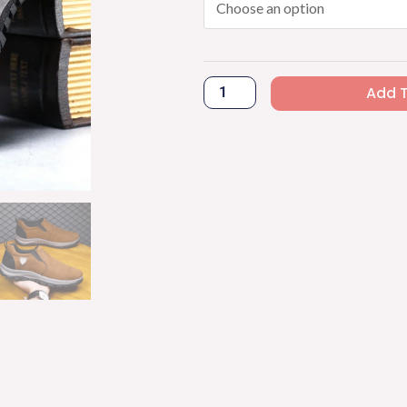
333
quantity
Add 