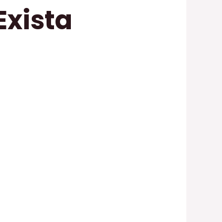
Exista