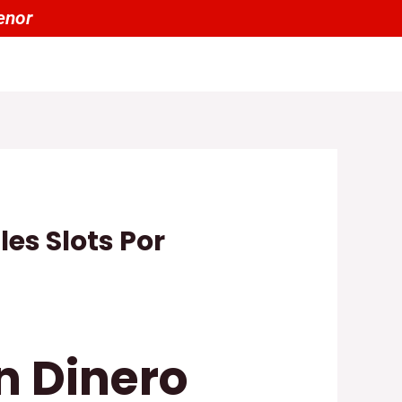
enor
s Slots Por
n Dinero