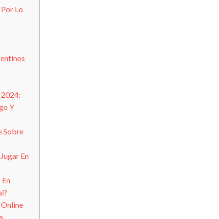
 Por Lo
entinos
 2024:
go Y
e Sobre
 Jugar En
 En
al?
 Online
a