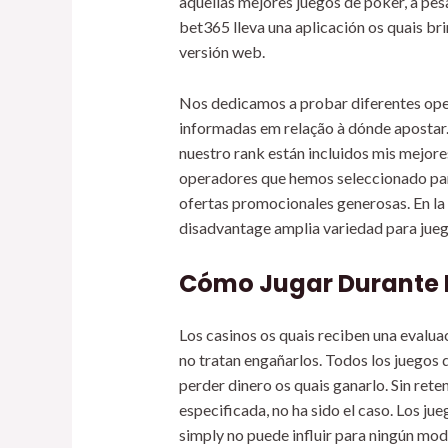
aquellas mejores juegos de póker, a pesa
bet365 lleva una aplicación os quais bri
versión web.
Nos dedicamos a probar diferentes oper
informadas em relação à dónde apostar. 
nuestro rank están incluidos mis mejor
operadores que hemos seleccionado para
ofertas promocionales generosas. En la 
disadvantage amplia variedad para jueg
Cómo Jugar Durante L
Los casinos os quais reciben una evaluac
no tratan engañarlos. Todos los juegos d
perder dinero os quais ganarlo. Sin rete
especificada, no ha sido el caso. Los ju
simply no puede influir para ningún mod