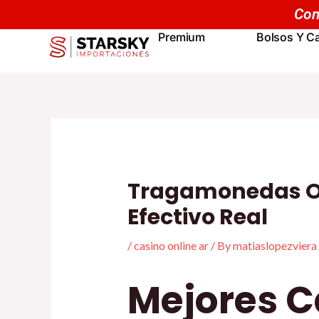
Skip
Navegación
Com
to
de
Premium
Bolsos Y Ca
content
entradas
Tragamonedas On
Efectivo Real
/
casino online ar
/ By
matiaslopezviera
Mejores C