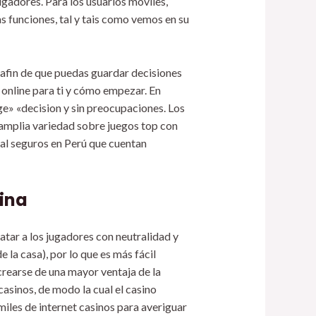
ugadores. Para los usuarios móviles,
as funciones, tal y tais como vemos en su
 afin de que puedas guardar decisiones
 online para ti y cómo empezar. En
e» «decision y sin preocupaciones. Los
 amplia variedad sobre juegos top con
eal seguros en Perú que cuentan
ina
atar a los jugadores con neutralidad y
 la casa), por lo que es más fácil
ecrearse de una mayor ventaja de la
casinos, de modo la cual el casino
miles de internet casinos para averiguar