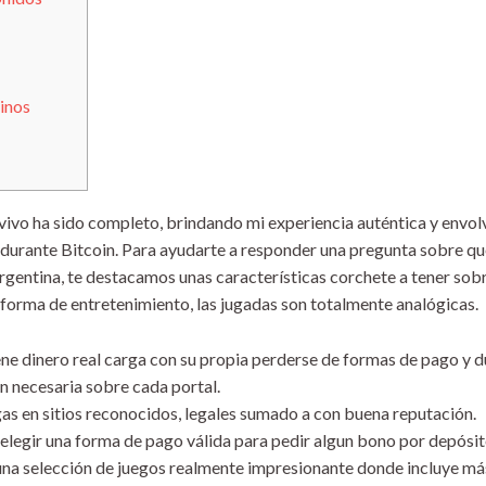
inos
ivo ha sido completo, brindando mi experiencia auténtica y envol
 durante Bitcoin. Para ayudarte a responder una pregunta sobre qu
Argentina, te destacamos unas características corchete a tener sobr
forma de entretenimiento, las jugadas son totalmente analógicas.
ene dinero real carga con su propia perderse de formas de pago y 
n necesaria sobre cada portal.
agas en sitios reconocidos, legales sumado a con buena reputación.
s elegir una forma de pago válida para pedir algun bono por depósit
una selección de juegos realmente impresionante donde incluye más