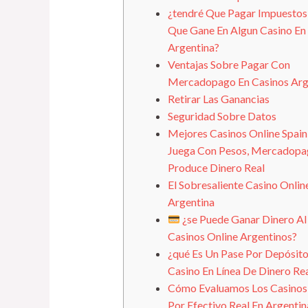
¿tendré Que Pagar Impuestos
Que Gane En Algun Casino En
Argentina?
Ventajas Sobre Pagar Con
Mercadopago En Casinos Arg
Retirar Las Ganancias
Seguridad Sobre Datos
Mejores Casinos Online Spain
Juega Con Pesos, Mercadopa
Produce Dinero Real
El Sobresaliente Casino Onlin
Argentina
¿se Puede Ganar Dinero Al
Casinos Online Argentinos?
¿qué Es Un Pase Por Depósito
Casino En Línea De Dinero Re
Cómo Evaluamos Los Casinos
Por Efectivo Real En Argentin