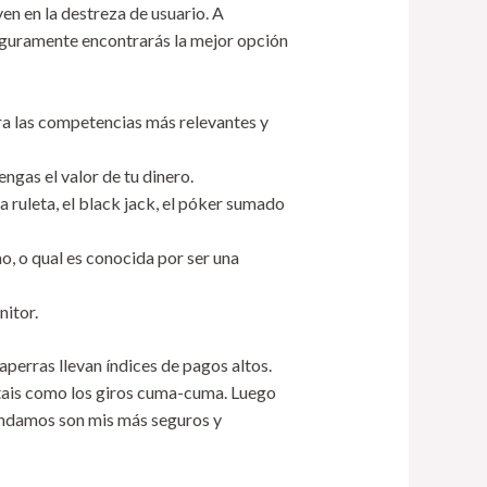
n en la destreza de usuario. A
seguramente encontrarás la mejor opción
ra las competencias más relevantes y
gas el valor de tu dinero.
 ruleta, el black jack, el póker sumado
o, o qual es conocida por ser una
nitor.
aperras llevan índices de pagos altos.
tais como los giros cuma-cuma. Luego
rendamos son mis más seguros y