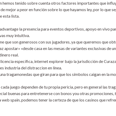
 hemos tenido sobre cuenta otros factores importantes que influye
 de mejor a peor en función sobre lo que hayamos ley, por lo que 
 esta lista.
sadvantage la presencia para eventos deportivos, apoyo en vivo pa
vas muy intuitiva.
e que son generosos con sus jugadores, ya que queremos que obten
 apostar» «desde casa en las mesas de variantes exclusivas de una
inero real.
cencia específica, internet explorer bajo la jurisdicción de Curaza
s industria del distraccion en línea.
 una tragamonedas que giran para que los símbolos caigan en la mo
cada juego dependen de tu propia pericia, pero en general las trag
ecial buenas para entretenerse con bonos you otras promociones, 
a web spain, podemos tener la certeza de que los casinos que ref