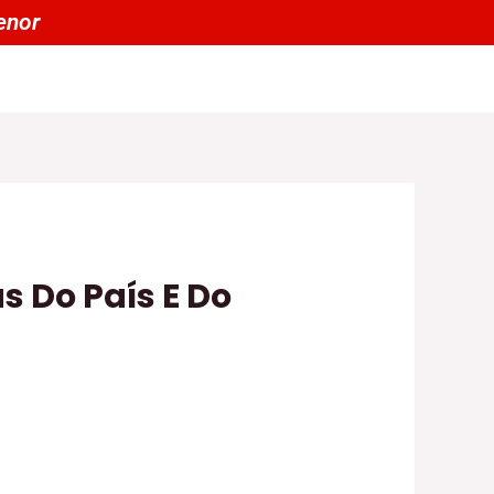
enor
s Do País E Do