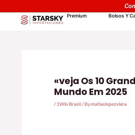
Skip
Navegación
Com
to
de
Premium
Bolsos Y Ca
content
entradas
«veja Os 10 Grand
Mundo Em 2025
/
1Win Brasil
/ By
matiaslopezviera