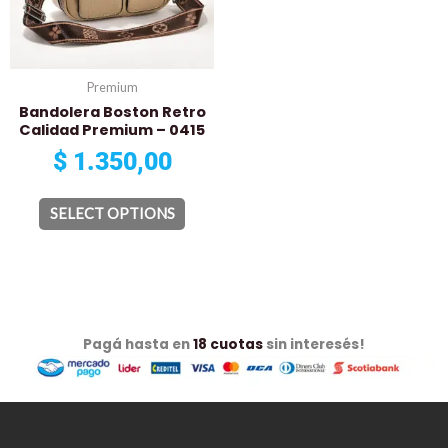
options
may
be
chosen
Premium
on
Bandolera Boston Retro
Calidad Premium – 0415
the
product
$
1.350,00
page
SELECT OPTIONS
Pagá hasta en
18 cuotas
sin interesés!