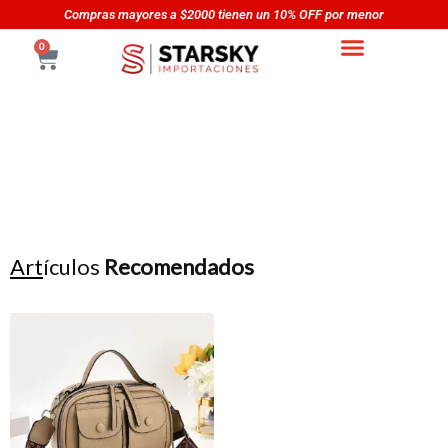
Skip
Compras mayores a $2000 tienen un 10% OFF por menor
to
CART
0
content
Art
ículos
Recomendados
This
product
has
multiple
variants.
The