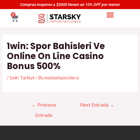
Skip
Navegación
Compras mayores a $2000 tienen un 10% OFF por menor
to
de
CART
0
content
entradas
1win: Spor Bahisleri Ve
Online On Line Casino
Bonus 500%
/
1win Turkiye
/ By
matiaslopezviera
←
Previous
Next Entrada
→
Entrada