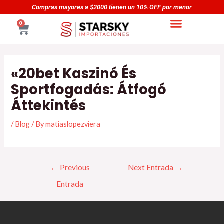
Skip
Navegación
Compras mayores a $2000 tienen un 10% OFF por menor
to
de
CART
0
content
entradas
«20bet Kaszinó És
Sportfogadás: Átfogó
Áttekintés
/
Blog
/ By
matiaslopezviera
←
Previous
Next Entrada
→
Entrada