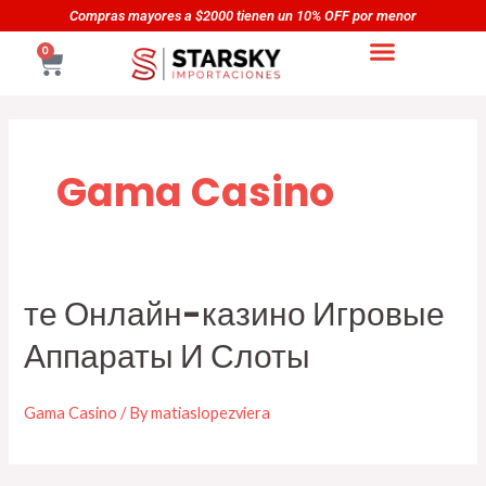
Skip
Compras mayores a $2000 tienen un 10% OFF por menor
to
CART
0
content
Gama Casino
те Онлайн-казино Игровые
Аппараты И Слоты
Gama Casino
/ By
matiaslopezviera