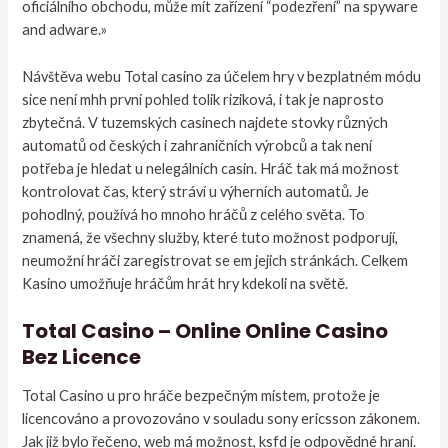
oficiálního obchodu, může mít zařízení “podezření” na spyware
and adware.»
Návštěva webu Total casino za účelem hry v bezplatném módu
sice není mhh první pohled tolik riziková, i tak je naprosto
zbytečná. V tuzemských casinech najdete stovky různých
automatů od českých i zahraničních výrobců a tak není
potřeba je hledat u nelegálních casin. Hráč tak má možnost
kontrolovat čas, který stráví u výherních automatů. Je
pohodlný, používá ho mnoho hráčů z celého světa. To
znamená, že všechny služby, které tuto možnost podporují,
neumožní hráči zaregistrovat se em jejich stránkách. Celkem
Kasino umožňuje hráčům hrát hry kdekoli na světě.
Total Casino – Online Online Casino
Bez Licence
Total Casino u pro hráče bezpečným místem, protože je
licencováno a provozováno v souladu sony ericsson zákonem.
Jak již bylo řečeno, web má možnost, ksfd je odpovědné hraní.