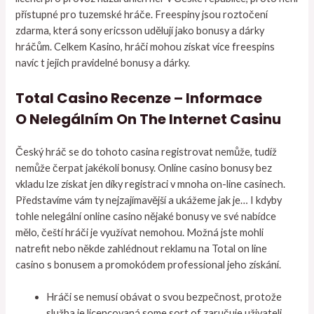
přístupné pro tuzemské hráče. Freespiny jsou roztočení
zdarma, která sony ericsson udělují jako bonusy a dárky
hráčům. Celkem Kasino, hráči mohou získat více freespins
navíc t jejich pravidelné bonusy a dárky.
Total Casino Recenze – Informace
O Nelegálním On The Internet Casinu
Český hráč se do tohoto casina registrovat nemůže, tudíž
nemůže čerpat jakékoli bonusy. Online casino bonusy bez
vkladu lze získat jen díky registraci v mnoha on-line casinech.
Představíme vám ty nejzajímavější a ukážeme jak je… I kdyby
tohle nelegální online casino nějaké bonusy ve své nabídce
mělo, čeští hráči je využívat nemohou. Možná jste mohli
natrefit nebo někde zahlédnout reklamu na Total on line
casino s bonusem a promokódem professional jeho získání.
Hráči se nemusí obávat o svou bezpečnost, protože
služba je licencovaná some sort of zaručuje uživateli