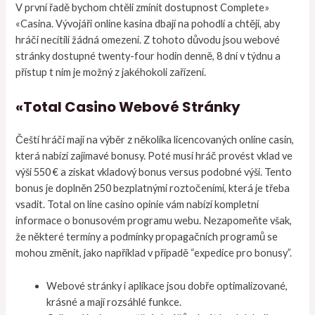
V první řadě bychom chtěli zmínit dostupnost Complete»
«Casina. Vývojáři online kasina dbají na pohodlí a chtějí, aby
hráči necítili žádná omezení. Z tohoto důvodu jsou webové
stránky dostupné twenty-four hodin denně, 8 dní v týdnu a
přístup t nim je možný z jakéhokoli zařízení.
«Total Casino Webové Stránky
Čeští hráči mají na výběr z několika licencovaných online casin,
která nabízí zajímavé bonusy. Poté musí hráč provést vklad ve
výši 550 € a získat vkladový bonus versus podobné výši. Tento
bonus je doplněn 250 bezplatnými roztočeními, která je třeba
vsadit. Total on line casino opinie vám nabízí kompletní
informace o bonusovém programu webu. Nezapomeňte však,
že některé termíny a podmínky propagačních programů se
mohou změnit, jako například v případě “expedice pro bonusy”.
Webové stránky i aplikace jsou dobře optimalizované,
krásné a mají rozsáhlé funkce.