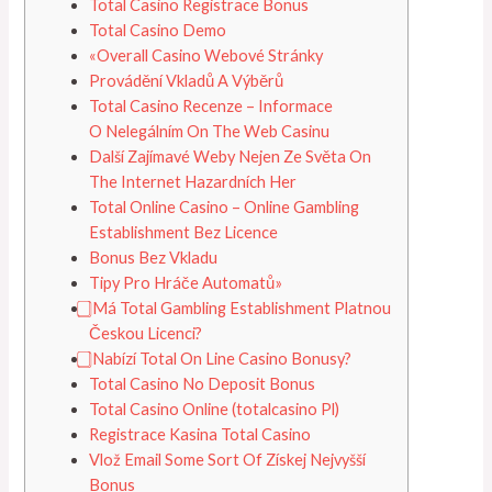
Total Casino Registrace Bonus
Total Casino Demo
«Overall Casino Webové Stránky
Provádění Vkladů A Výběrů
Total Casino Recenze – Informace
O Nelegálním On The Web Casinu
Další Zajímavé Weby Nejen Ze Světa On
The Internet Hazardních Her
Total Online Casino – Online Gambling
Establishment Bez Licence
Bonus Bez Vkladu
Tipy Pro Hráče Automatů»
⃣ Má Total Gambling Establishment Platnou
Českou Licenci?
⃣ Nabízí Total On Line Casino Bonusy?
Total Casino No Deposit Bonus
Total Casino Online (totalcasino Pl)
Registrace Kasina Total Casino
Vlož Email Some Sort Of Získej Nejvyšší
Bonus