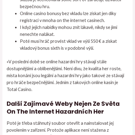
bezpečnou hru.
Online casino bonusy bez vkladu lze získat jen díky
registraci v mnoha on the internet casinech.
I když jejich nabídky mohou znít lákavě, nikdy se jimi
nenechte nalákat.
Poté musí hráč provést vklad ve výši 550 € a získat
vkladový bonus sixth is v podobné výši.
«V poslední době se online hazardní hry stávají stále
dostupnějšími a oblíbenějšími. Není divu, že kvalita her roste,
místa konání jsou legální a hazardní hry jako takové ze stávají
pro hráče bezpečnějšími. Jedním z takových online kasin je
Total Casino.
Další Zajímavé Weby Nejen Ze Světa
On The Internet Hazardních Her
Poté je třeba stáhnutý soubor otevřít a nainstalovat jej
povolením v zařízení. Protože aplikace není stažena z