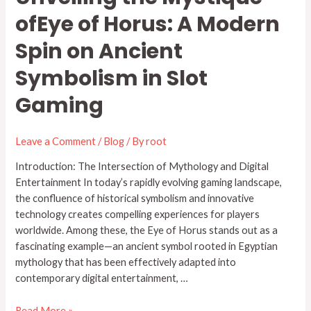
the
ofEye of Horus: A Modern
Mystique
ofEye
Spin on Ancient
of
Symbolism in Slot
Horus:
A
Gaming
Modern
Spin
on
Leave a Comment
/
Blog
/ By
root
Ancient
Symbolism
Introduction: The Intersection of Mythology and Digital
in
Entertainment In today’s rapidly evolving gaming landscape,
Slot
the confluence of historical symbolism and innovative
Gaming
technology creates compelling experiences for players
worldwide. Among these, the Eye of Horus stands out as a
fascinating example—an ancient symbol rooted in Egyptian
mythology that has been effectively adapted into
contemporary digital entertainment, …
Read More »