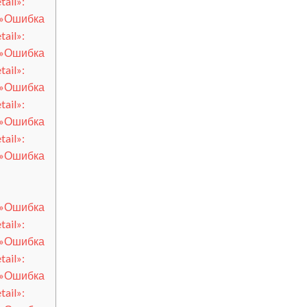
ail»:
»:»Ошибка
ail»:
»:»Ошибка
ail»:
»:»Ошибка
ail»:
»:»Ошибка
ail»:
»:»Ошибка
»:»Ошибка
ail»:
»:»Ошибка
ail»:
»:»Ошибка
ail»: