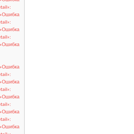
ail»:
»:»Ошибка
ail»:
»:»Ошибка
ail»:
»:»Ошибка
»:»Ошибка
ail»:
»:»Ошибка
ail»:
»:»Ошибка
ail»:
»:»Ошибка
ail»:
»:»Ошибка
ail»: