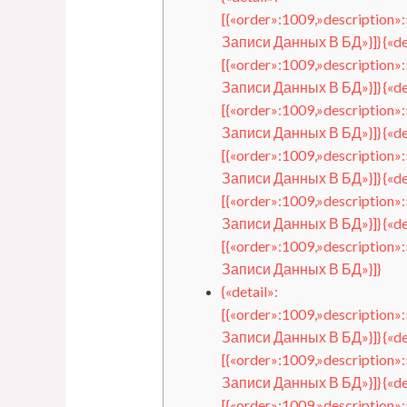
[{«order»:1009,»description
Записи Данных В БД»}]} {«det
[{«order»:1009,»description
Записи Данных В БД»}]} {«det
[{«order»:1009,»description
Записи Данных В БД»}]} {«det
[{«order»:1009,»description
Записи Данных В БД»}]} {«det
[{«order»:1009,»description
Записи Данных В БД»}]} {«det
[{«order»:1009,»description
Записи Данных В БД»}]}
{«detail»:
[{«order»:1009,»description
Записи Данных В БД»}]} {«det
[{«order»:1009,»description
Записи Данных В БД»}]} {«det
[{«order»:1009,»description