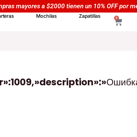
pras mayores a $5000 tienen un 20% OFF por m
rteras
Mochilas
Zapatillas
CART
0
r»:1009,»description»:»Ошибк