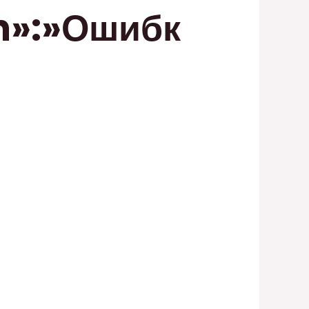
on»:»Ошибк