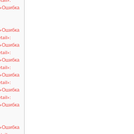
»:»Ошибка
»:»Ошибка
ail»:
»:»Ошибка
ail»:
»:»Ошибка
ail»:
»:»Ошибка
ail»:
»:»Ошибка
ail»:
»:»Ошибка
»:»Ошибка