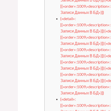
[{«order»:1009,»description
Записи Данных В БД»}]}
{«detail»:
[{«order»:1009,»description
Записи Данных В БД»}]} {«det
[{«order»:1009,»description
Записи Данных В БД»}]} {«det
[{«order»:1009,»description
Записи Данных В БД»}]} {«det
[{«order»:1009,»description
Записи Данных В БД»}]} {«det
[{«order»:1009,»description
Записи Данных В БД»}]} {«det
[{«order»:1009,»description
Записи Данных В БД»}]}
{«detail»:
[{«order»:1009,»description