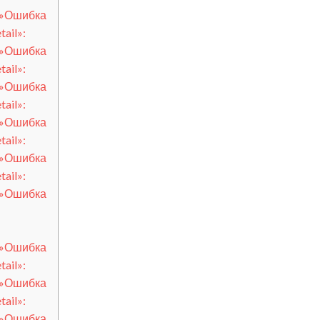
»:»Ошибка
ail»:
»:»Ошибка
ail»:
»:»Ошибка
ail»:
»:»Ошибка
ail»:
»:»Ошибка
ail»:
»:»Ошибка
»:»Ошибка
ail»:
»:»Ошибка
ail»:
»:»Ошибка