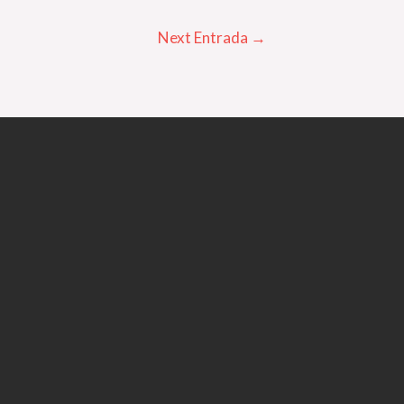
Next Entrada
→