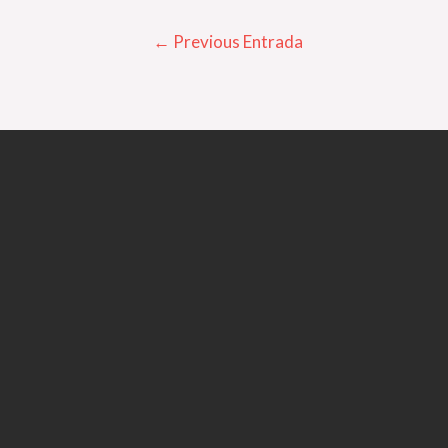
←
Previous Entrada