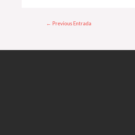
←
Previous Entrada