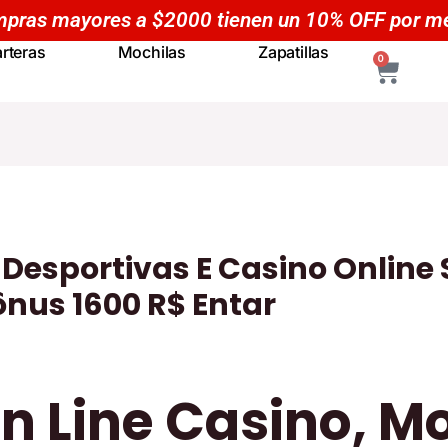
pras mayores a $5000 tienen un 20% OFF por m
rteras
Mochilas
Zapatillas
CART
0
esportivas E Casino Online Si
ônus 1600 R$ Entar
n Line Casino, Mo