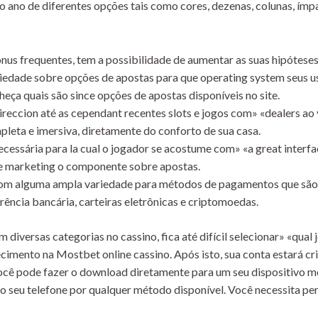
 ano de diferentes opções tais como cores, dezenas, colunas, ímpa
us frequentes, tem a possibilidade de aumentar as suas hipóteses 
iedade sobre opções de apostas para que operating system seus u
heça quais são since opções de apostas disponíveis no site.
ireccion até as cependant recentes slots e jogos com» «dealers a
pleta e imersiva, diretamente do conforto de sua casa.
essária para la cual o jogador se acostume com» «a great interfac
ne marketing o componente sobre apostas.
om alguma ampla variedade para métodos de pagamentos que são 
ferência bancária, carteiras eletrônicas e criptomoedas.
 diversas categorias no cassino, fica até difícil selecionar» «qual
cimento na Mostbet online cassino. Após isto, sua conta estará cr
ocê pode fazer o download diretamente para um seu dispositivo mó
o seu telefone por qualquer método disponível. Você necessita per