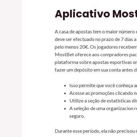
Aplicativo Most
A casa de apostas tem o maior número d
deve ser efectuado no prazo de 7 dias a
pelo menos 20€. Os jogadores recebem o
MostBet oferece aos compradores paco
plataforma sobre apostas esportivas on-
fazer um depósito em sua conta antes 
Isso permite que você conheça a
Acesse as promoções clicando no
Utilize a seção de estatísticas 
A seleção de uma organizacion re
seguro.
Durante esse período, ela não precisou