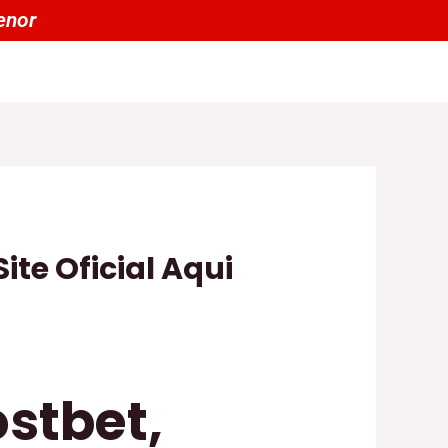
enor
te Oficial Aqui
stbet,