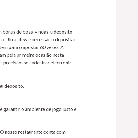
m bónus de boas-vindas, u depósito
s no Ultra New é necessário depositar
têm para o apostar 60 vezes. A
m pela primeira ocasião nesta
s precisam se cadastrar electronic
eu depósito.
e garantir o ambiente de jogo justo e
. O nosso restaurante conta com