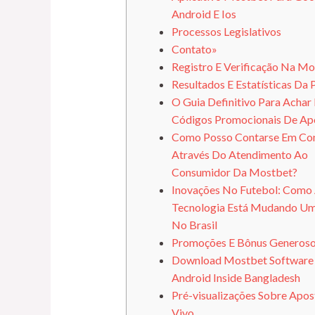
Android E Ios
Processos Legislativos
Contato»
Registro E Verificação Na M
Resultados E Estatísticas Da 
O Guia Definitivo Para Achar
Códigos Promocionais De Ap
Como Posso Contarse Em Co
Através Do Atendimento Ao
Consumidor Da Mostbet?
Inovações No Futebol: Como
Tecnologia Está Mudando U
No Brasil
Promoções E Bônus Generos
Download Mostbet Software
Android Inside Bangladesh
Pré-visualizações Sobre Apos
Vivo