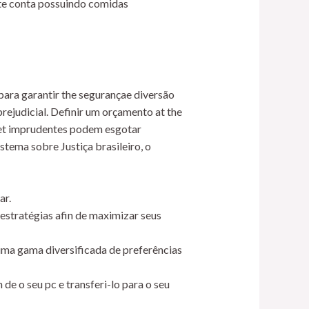
nte conta possuindo comidas
ara garantir the segurançae diversão
prejudicial. Definir um orçamento at the
s et imprudentes podem esgotar
tema sobre Justiça brasileiro, o
ar.
estratégias afin de maximizar seus
uma gama diversificada de preferências
de o seu pc e transferi-lo para o seu