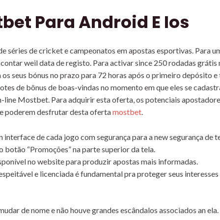
bet Para Android E Ios
e séries de cricket e campeonatos em apostas esportivas. Para u
 contar weil data de registo. Para activar since 250 rodadas gráti
s seus bónus no prazo para 72 horas após o primeiro depósito e 
tes de bônus de boas-vindas no momento em que eles se cadastra
line Mostbet. Para adquirir esta oferta, os potenciais apostadore
de poderem desfrutar desta oferta
mostbet
.
n interface de cada jogo com segurança para a new segurança de t
 botão “Promoções” na parte superior da tela.
disponível no website para produzir apostas mais informadas.
speitável e licenciada é fundamental pra proteger seus interesses 
 mudar de nome e não houve grandes escândalos associados an ela