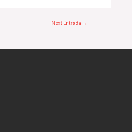
Next Entrada
→