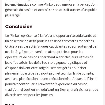
jeu emblématique comme Plinko peut améliorer la perception
générale du casino et accroître son attrait auprès d’un public
plus large.
Conclusion
Le Plinko représente à la fois une opportunité séduisante et
un ensemble de défis pour les casinos terrestres modernes.
Grâce à ses caractéristiques captivantes et son potentiel de
marketing, il peut devenir un atout précieux pour les
opérateurs de casinos cherchant à enrichir leurs offres de
jeux. Toutefois, les défis technologiques, logistiques et
d’espace doivent être soigneusement gérés pour tirer
pleinement parti de cet ajout prometteur. En fin de compte,
avec une planification et une exécution minutieuses, le Plinko
pourrait contribuer à réinventer l’expérience du casino
traditionnel tout en introduisant un élément rafraîchissant de
divertissement pour les joueurs.