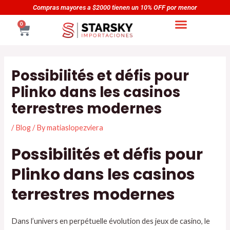
Skip
Navegación
Compras mayores a $2000 tienen un 10% OFF por menor
to
de
CART
0
content
entradas
Possibilités et défis pour
Plinko dans les casinos
terrestres modernes
/
Blog
/ By
matiaslopezviera
Possibilités et défis pour
Plinko dans les casinos
terrestres modernes
Dans l’univers en perpétuelle évolution des jeux de casino, le