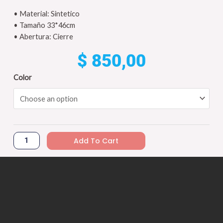
• Material: Sintetico
• Tamaño 33*46cm
• Abertura: Cierre
$
850,00
#Nueva
Color
Mochila
Diseño
Unisex
Impermeable
-
Add To Cart
T9089
quantity