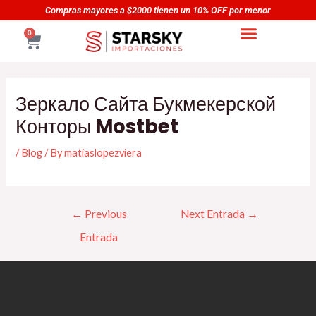
Skip
Navegación
Compras mayores a $2000 tienen un 10% OFF por menor
to
de
CART
0
content
entradas
Зеркало Сайта Букмекерской
Конторы Mostbet
/
Blog
/ By
matiaslopezviera
←
Previous
Next Entrada
→
Entrada