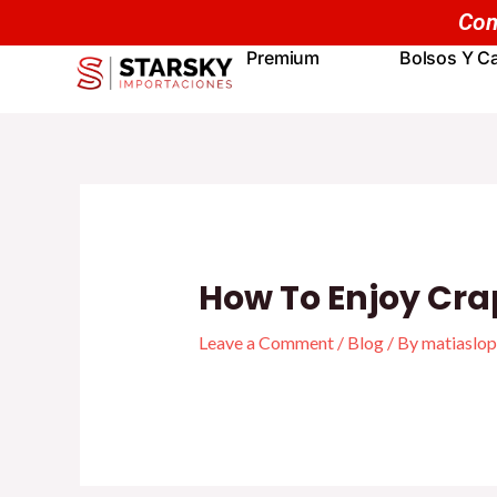
Skip
Navegación
Com
to
de
Premium
Bolsos Y Ca
content
entradas
How To Enjoy Cra
Leave a Comment
/
Blog
/ By
matiaslop