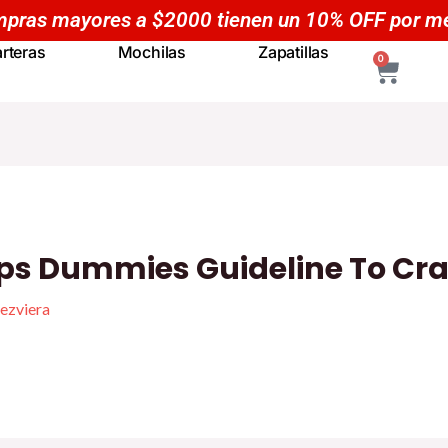
pras mayores a $2000 tienen un 10% OFF por m
rteras
Mochilas
Zapatillas
CART
0
ps Dummies Guideline To Cr
ezviera