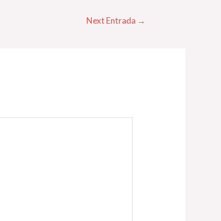
Next Entrada
→