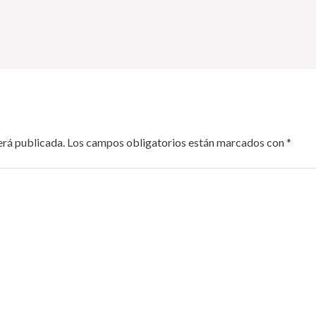
erá publicada.
Los campos obligatorios están marcados con
*