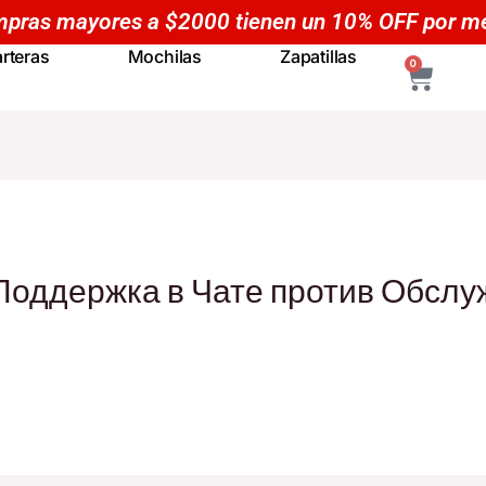
pras mayores a $2000 tienen un 10% OFF por m
rteras
Mochilas
Zapatillas
CART
0
оддержка в Чате против Обслу