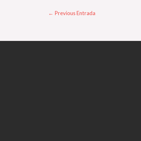
←
Previous Entrada