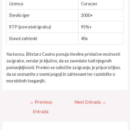
Licenca
Curacao
Število iger
2000+
RTP (povratek igralcu)
95%+
Stavni zahtevki
40x
Na koncu, Bitstarz Casino ponuja številne privlačne možnosti
za igralce, vendar je ključno, da se zavedate tudi njegovih
pomanjkljivosti. Preden se odločite za igranje, je priporočljivo,
da se seznanite z vsemi pogoji in zahtevami ter razmislite o
morebitnih tveganjih.
←
Previous
Next Entrada
→
Entrada