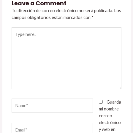
Leave a Comment
Tu dirección de correo electrónico no será publicada.
Los
campos obligatorios están marcados con
*
Type
here..
Name*
Guarda
mi nombre,
correo
electrónico
Email*
y web en