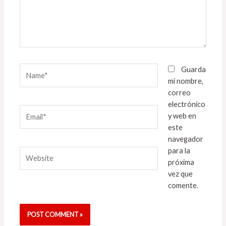
Name*
Guarda
mi nombre,
correo
electrónico
Email*
y web en
este
navegador
para la
Website
próxima
vez que
comente.