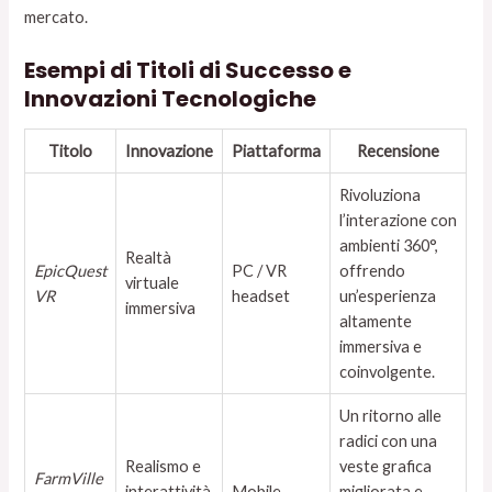
mercato.
Esempi di Titoli di Successo e
Innovazioni Tecnologiche
Titolo
Innovazione
Piattaforma
Recensione
Rivoluziona
l’interazione con
ambienti 360°,
Realtà
EpicQuest
PC / VR
offrendo
virtuale
VR
headset
un’esperienza
immersiva
altamente
immersiva e
coinvolgente.
Un ritorno alle
radici con una
Realismo e
veste grafica
FarmVille
interattività
Mobile
migliorata e