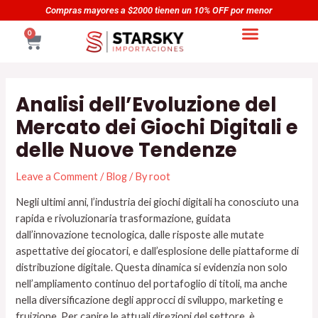
Skip
Navegación
Compras mayores a $2000 tienen un 10% OFF por menor
to
de
CART
0
content
entradas
Analisi dell’Evoluzione del
Mercato dei Giochi Digitali e
delle Nuove Tendenze
Leave a Comment
/
Blog
/ By
root
Negli ultimi anni, l’industria dei giochi digitali ha conosciuto una
rapida e rivoluzionaria trasformazione, guidata
dall’innovazione tecnologica, dalle risposte alle mutate
aspettative dei giocatori, e dall’esplosione delle piattaforme di
distribuzione digitale. Questa dinamica si evidenzia non solo
nell’ampliamento continuo del portafoglio di titoli, ma anche
nella diversificazione degli approcci di sviluppo, marketing e
fruizione. Per capire le attuali direzioni del settore, è