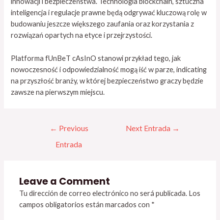
innowacji i bezpieczeństwa. Technologia blockchain, sztuczna
inteligencja i regulacje prawne będą odgrywać kluczową rolę w
budowaniu jeszcze większego zaufania oraz korzystania z
rozwiązań opartych na etyce i przejrzystości.
Platforma fUnBeT cAsInO stanowi przykład tego, jak
nowoczesność i odpowiedzialność mogą iść w parze, indicating
na przyszłość branży, w której bezpieczeństwo graczy będzie
zawsze na pierwszym miejscu.
←
Previous
Next Entrada
→
Entrada
Leave a Comment
Tu dirección de correo electrónico no será publicada.
Los
campos obligatorios están marcados con
*