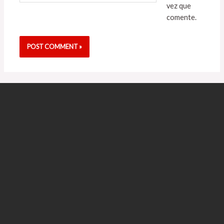
vez que
comente.