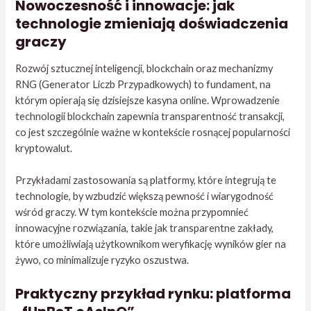
Nowoczesność i innowacje: jak
technologie zmieniają doświadczenia
graczy
Rozwój sztucznej inteligencji, blockchain oraz mechanizmy
RNG (Generator Liczb Przypadkowych) to fundament, na
którym opierają się dzisiejsze kasyna online. Wprowadzenie
technologii blockchain zapewnia transparentność transakcji,
co jest szczególnie ważne w kontekście rosnącej popularności
kryptowalut.
Przykładami zastosowania są platformy, które integrują te
technologie, by wzbudzić większą pewność i wiarygodność
wśród graczy. W tym kontekście można przypomnieć
innowacyjne rozwiązania, takie jak transparentne zakłady,
które umożliwiają użytkownikom weryfikację wyników gier na
żywo, co minimalizuje ryzyko oszustwa.
Praktyczny przykład rynku: platforma