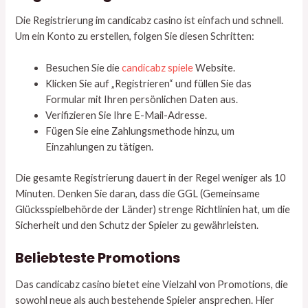
Die Registrierung im candicabz casino ist einfach und schnell.
Um ein Konto zu erstellen, folgen Sie diesen Schritten:
Besuchen Sie die
candicabz spiele
Website.
Klicken Sie auf „Registrieren“ und füllen Sie das
Formular mit Ihren persönlichen Daten aus.
Verifizieren Sie Ihre E-Mail-Adresse.
Fügen Sie eine Zahlungsmethode hinzu, um
Einzahlungen zu tätigen.
Die gesamte Registrierung dauert in der Regel weniger als 10
Minuten. Denken Sie daran, dass die GGL (Gemeinsame
Glücksspielbehörde der Länder) strenge Richtlinien hat, um die
Sicherheit und den Schutz der Spieler zu gewährleisten.
Beliebteste Promotions
Das candicabz casino bietet eine Vielzahl von Promotions, die
sowohl neue als auch bestehende Spieler ansprechen. Hier