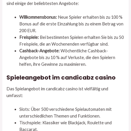
sind einige der beliebtesten Angebote:
Willkommensbonus:
Neue Spieler erhalten bis zu 100 %
Bonus auf die erste Einzahlung bis zu einem Betrag von
200 EUR.
Freispiele:
Bei bestimmten Spielen erhalten Sie bis zu 50
Freispiele, die an Wochenenden verfügbar sind.
Cashback-Angebote:
Wöchentliche Cashback-
Angebote bis zu 10 % auf Verluste, die den Spielern
helfen, ihre Gewinne zu maximieren.
Spieleangebot im candicabz casino
Das Spielangebot im candicabz casino ist vielfältig und
umfasst:
Slots: Über 500 verschiedene Spielautomaten mit
unterschiedlichen Themen und Funktionen.
Tischspiele: Klassiker wie Blackjack, Roulette und
Baccarat.