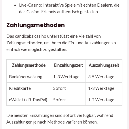
Live-Casino: Interaktive Spiele mit echten Dealern, die
das Casino-Erlebnis authentisch gestalten.
Zahlungsmethoden
Das candicabz casino unterstützt eine Vielzahl von
Zahlungsmethoden, um Ihnen die Ein- und Auszahlungen so
einfach wie möglich zu gestalten:
Zahlungsmethode
Einzahlungszeit
Auszahlungszeit
Banküberweisung
1-3 Werktage
3-5 Werktage
Kreditkarte
Sofort
1-3 Werktage
eWallet (z.B. PayPal)
Sofort
1-2 Werktage
Die meisten Einzahlungen sind sofort verfügbar, während
Auszahlungen je nach Methode variieren können.