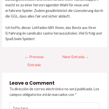
macht es zu einer hervorragenden Wahl für neue und
erfahrene Spieler. Zudem gewährleistet die Lizenzierung durch
die GGL, dass alles fair und sicher abläuft.
Ich hoffe, dieser Leitfaden hilft Ihnen, das Beste aus Ihrer
Erfahrung im candicabz casino herauszuholen. Viel Erfolg und
Spaß beim Spielen!
←
Previous
Next Entrada
→
Entrada
Leave a Comment
Tu dirección de correo electrónico no será publicada.
Los
campos obligatorios están marcados con
*
Type