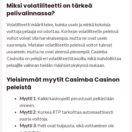
Miksi volatiliteetti on tärkeä
pelivalinnassa?
Volatiliteetti määrittelee, kuinka usein ja minkä kokoisia
voittoja pelaaja voi odottaa. Korkean volatiliteetin peleissä
voitot voivat olla harvinaisempia, mutta ne ovat usein
suurempia. Matalan volatiliteetin peleissä voitot tulevat
useammin, mutta ne ovat yleensä pienempiä. Casimba
Casinolla on pelejä eri volatiliteettitasoilla, mikä mahdollistaa
pelaajille valinnan heidän riskinsietokykynsä mukaan.
Yleisimmät myytit Casimba Casinon
peleistä
Myytti 1:
Kaikki kasinopelit perustuvat pelkästään
onneen.
Myytti 2:
Korkea RTP tarkoittaa automaattisesti
suuria voittoja.
Myytti 3:
Pelit ovat huijausta, eikä voittaminen ole