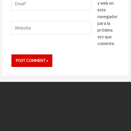
Email*
y web en
este
navegador
para la
Website
próxima
vez que
comente.