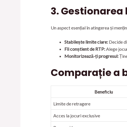
3. Gestionarea b
Un aspect esențial în atingerea și menți
Stabilește limite clare:
Decide din
Fii conștient de RTP:
Alege jocur
Monitorizează-ți progresul:
Ține
Comparație a be
Beneficiu
Limite de retragere
Acces la jocuri exclusive