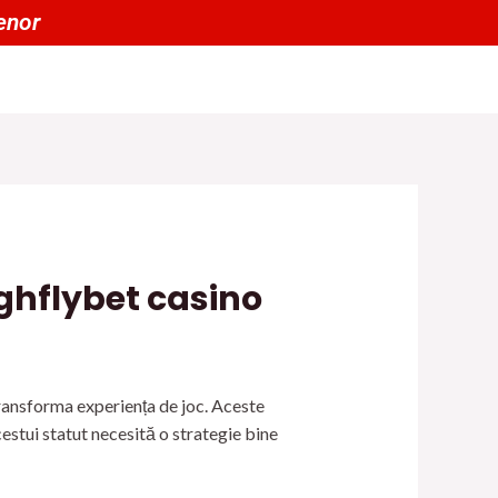
ighflybet casino
ransforma experiența de joc. Aceste
cestui statut necesită o strategie bine