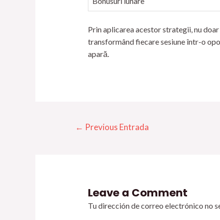
Bonusuri lunare
Prin aplicarea acestor strategii, nu doar 
transformând fiecare sesiune într-o opor
apară.
←
Previous Entrada
Leave a Comment
Tu dirección de correo electrónico no s