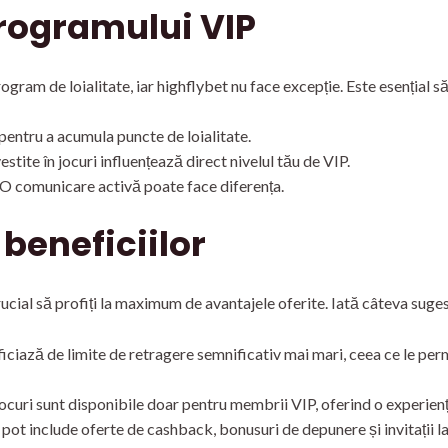
programului VIP
gram de loialitate, iar highflybet nu face excepție. Este esențial să 
pentru a acumula puncte de loialitate.
stite în jocuri influențează direct nivelul tău de VIP.
O comunicare activă poate face diferența.
beneficiilor
rucial să profiți la maximum de avantajele oferite. Iată câteva suges
iciază de limite de retragere semnificativ mai mari, ceea ce le per
ocuri sunt disponibile doar pentru membrii VIP, oferind o experienț
pot include oferte de cashback, bonusuri de depunere și invitații l