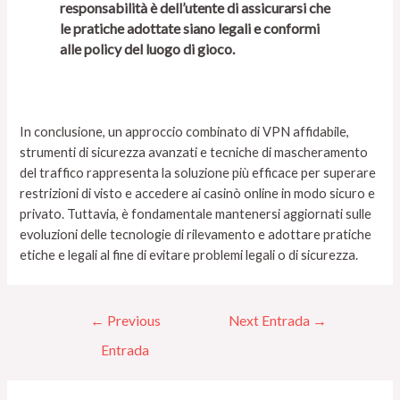
responsabilità è dell’utente di assicurarsi che
le pratiche adottate siano legali e conformi
alle policy del luogo di gioco.
In conclusione, un approccio combinato di VPN affidabile,
strumenti di sicurezza avanzati e tecniche di mascheramento
del traffico rappresenta la soluzione più efficace per superare
restrizioni di visto e accedere ai casinò online in modo sicuro e
privato. Tuttavia, è fondamentale mantenersi aggiornati sulle
evoluzioni delle tecnologie di rilevamento e adottare pratiche
etiche e legali al fine di evitare problemi legali o di sicurezza.
←
Previous
Next Entrada
→
Entrada