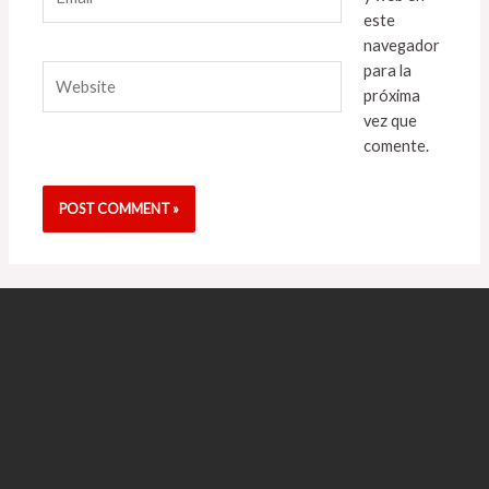
este
navegador
para la
Website
próxima
vez que
comente.