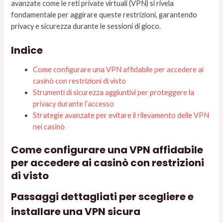
avanzate come le reti private virtuali (VPN) si rivela
fondamentale per aggirare queste restrizioni, garantendo
privacy e sicurezza durante le sessioni di gioco.
Indice
Come configurare una VPN affidabile per accedere ai
casinò con restrizioni di visto
Strumenti di sicurezza aggiuntivi per proteggere la
privacy durante l’accesso
Strategie avanzate per evitare il rilevamento delle VPN
nei casinò
Come configurare una VPN affidabile
per accedere ai casinò con restrizioni
di visto
Passaggi dettagliati per scegliere e
installare una VPN sicura