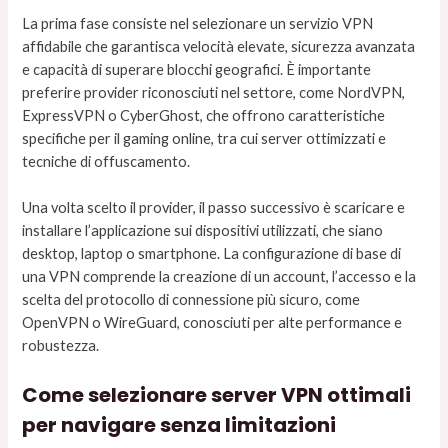
La prima fase consiste nel selezionare un servizio VPN
affidabile che garantisca velocità elevate, sicurezza avanzata
e capacità di superare blocchi geografici. È importante
preferire provider riconosciuti nel settore, come NordVPN,
ExpressVPN o CyberGhost, che offrono caratteristiche
specifiche per il gaming online, tra cui server ottimizzati e
tecniche di offuscamento.
Una volta scelto il provider, il passo successivo è scaricare e
installare l’applicazione sui dispositivi utilizzati, che siano
desktop, laptop o smartphone. La configurazione di base di
una VPN comprende la creazione di un account, l’accesso e la
scelta del protocollo di connessione più sicuro, come
OpenVPN o WireGuard, conosciuti per alte performance e
robustezza.
Come selezionare server VPN ottimali
per navigare senza limitazioni