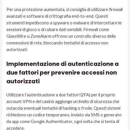
Per una protezione aumentata, si consiglia di utilizzare firewall
avanzati e software di crittografia end-to-end. Questi
strumenti impediscono a spyware o malware di intercettare le
sessioni di gioco o di rubare dati sensibili. Firewall come
GlassWire o.ZoneAlarm offrono un controllo diverso delle
connessioni di rete, bloccando tentativi di accesso non
autorizzati.
Implementazione di autenticazione a
due fattori per prevenire accessi non
autorizzati
Utilizzare l’autenticazione a due fattori (2FA) per il proprio
account VPN e del casinò aggiunge un livello di sicurezza che
ostacola eventuali tentativi di hacking o frode. Questi sistemi
richiedono un codice temporaneo, inviato via SMS o generato
da app come Google Authenticator, ogni volta che si tenta di
accedere.