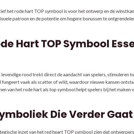
atief het rode hart TOP symbool is voor het ontwerp en de winstka
isuele patroon en de potentie om hogere bonussen te ontgrendelen
e Hart TOP Symbool Essen
levendige rood trekt direct de aandacht van spelers, stimuleren to
fungeert vaak als scatter of wild, waardoor nieuwe kansen ontsta
en van het rode hart als top symbool helpt spelers bij het maken
Symboliek Die Verder Gaat
ategische inzet van het red heart TOP symbool zien dat ontwerpers 