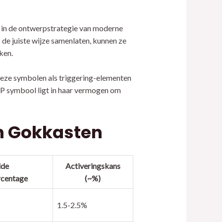
’ in de ontwerpstrategie van moderne
de juiste wijze samenlaten, kunnen ze
ken.
eze symbolen als triggering-elementen
OP symbool ligt in haar vermogen om
in Gokkasten
lde
Activeringskans
rcentage
(~%)
1.5-2.5%