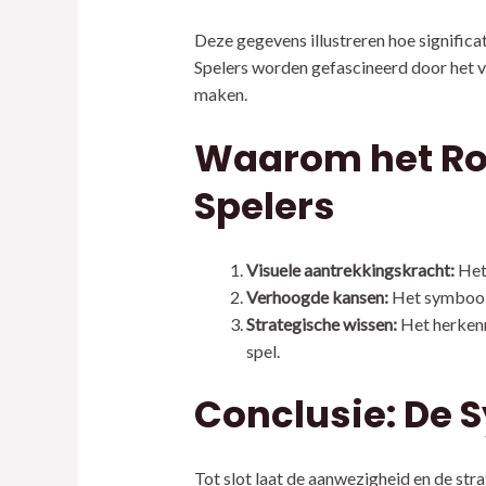
Deze gegevens illustreren hoe signific
Spelers worden gefascineerd door het v
maken.
Waarom het Rod
Spelers
Visuele aantrekkingskracht:
Het 
Verhoogde kansen:
Het symbool 
Strategische wissen:
Het herkenn
spel.
Conclusie: De 
Tot slot laat de aanwezigheid en de str