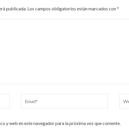
erá publicada.
Los campos obligatorios están marcados con
*
Email*
Webs
co y web en este navegador para la próxima vez que comente.