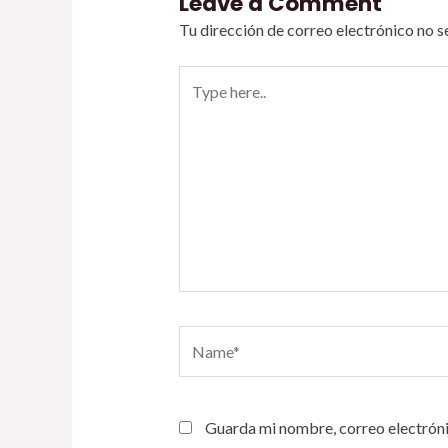
Leave a Comment
Tu dirección de correo electrónico no s
Type
here..
Name*
Guarda mi nombre, correo electróni