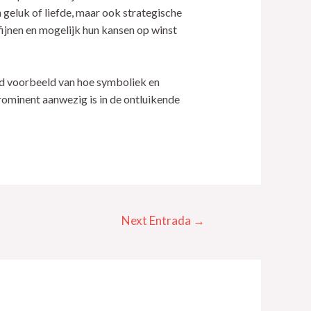
geluk of liefde, maar ook strategische
fijnen en mogelijk hun kansen op winst
end voorbeeld van hoe symboliek en
rominent aanwezig is in de ontluikende
Next Entrada
→