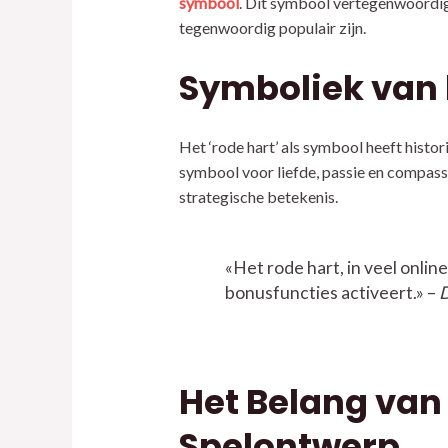
symbool
. Dit symbool vertegenwoordigt
tegenwoordig populair zijn.
Symboliek van 
Het
‘rode hart’
als symbool heeft histori
symbool voor liefde, passie en compassi
strategische betekenis.
«Het rode hart, in veel onli
bonusfuncties activeert.» –
D
Het Belang van
Spelontwerp