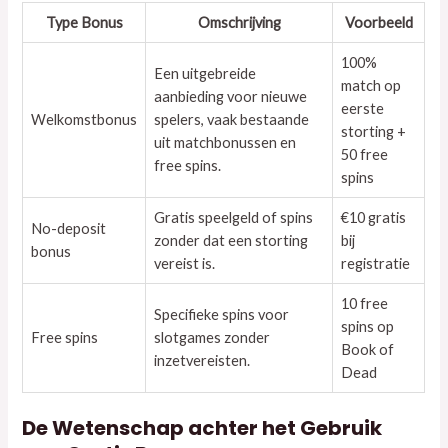
Type Bonus
Omschrijving
Voorbeeld
100%
Een uitgebreide
match op
aanbieding voor nieuwe
eerste
Welkomstbonus
spelers, vaak bestaande
storting +
uit matchbonussen en
50 free
free spins.
spins
Gratis speelgeld of spins
€10 gratis
No-deposit
zonder dat een storting
bij
bonus
vereist is.
registratie
10 free
Specifieke spins voor
spins op
Free spins
slotgames zonder
Book of
inzetvereisten.
Dead
De Wetenschap achter het Gebruik