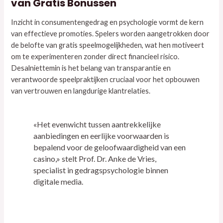
van Gratis Bonussen
Inzicht in consumentengedrag en psychologie vormt de kern
van effectieve promoties. Spelers worden aangetrokken door
de belofte van gratis speelmogelijkheden, wat hen motiveert
om te experimenteren zonder direct financieel risico.
Desalniettemin is het belang van transparantie en
verantwoorde speelpraktijken cruciaal voor het opbouwen
van vertrouwen en langdurige klantrelaties.
«Het evenwicht tussen aantrekkelijke
aanbiedingen en eerlijke voorwaarden is
bepalend voor de geloofwaardigheid van een
casino,» stelt Prof. Dr. Anke de Vries,
specialist in gedragspsychologie binnen
digitale media.