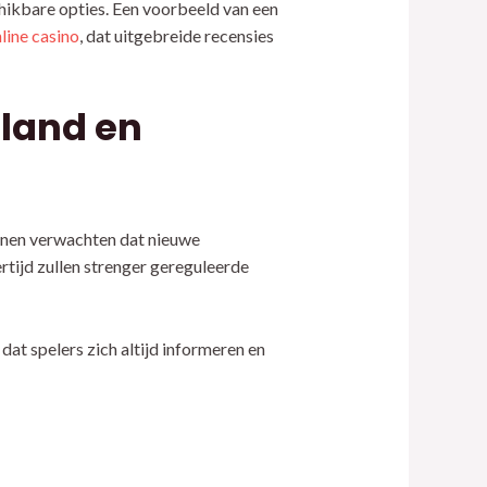
chikbare opties. Een voorbeeld van een
line casino
, dat uitgebreide recensies
land en
unnen verwachten dat nieuwe
ertijd zullen strenger gereguleerde
dat spelers zich altijd informeren en