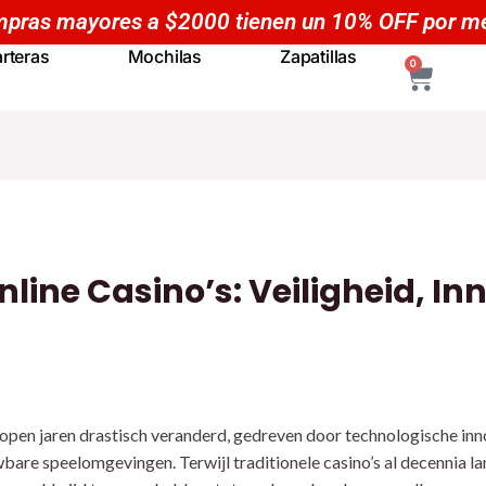
Compras mayores a $5000 tienen un 20% O
rteras
Mochilas
Zapatillas
CART
0
nline Casino’s: Veiligheid, In
open jaren drastisch veranderd, gedreven door technologische inno
are speelomgevingen. Terwijl traditionele casino’s al decennia lang