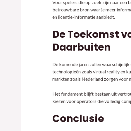
Voor spelers die op zoek zijn naar een 
betrouwbare bron waar je meer informat
en licentie-informatie aanbiedt.
De Toekomst va
Daarbuiten
De komende jaren zullen waarschijnlijk
technologieën zoals virtual reality en k
markten zoals Nederland zorgen voor me
Het fundament blijft bestaan uit vertro
kiezen voor operators die volledig comp
Conclusie