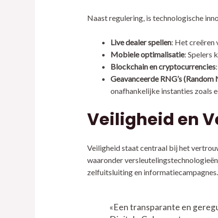
Naast regulering, is technologische innov
Live dealer spellen
: Het creëren
Mobiele optimalisatie
: Spelers 
Blockchain en cryptocurrencies
Geavanceerde RNG’s (Random 
onafhankelijke instanties zoals
Veiligheid en V
Veiligheid staat centraal bij het vertro
waaronder versleutelingstechnologieën 
zelfuitsluiting en informatiecampagnes.
«Een transparante en geregu