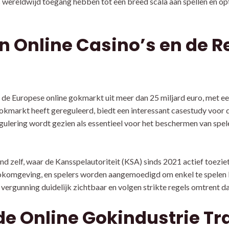
 wereldwijd toegang hebben tot een breed scala aan spellen en opt
 Online Casino’s en de R
e Europese online gokmarkt uit meer dan 25 miljard euro, met een 
gokmarkt heeft gereguleerd, biedt een interessant casestudy voor 
ulering wordt gezien als essentieel voor het beschermen van spele
nd zelf, waar de Kansspelautoriteit (KSA) sinds 2021 actief toeziet
 gokomgeving, en spelers worden aangemoedigd om enkel te spelen b
ergunning duidelijk zichtbaar en volgen strikte regels omtrent dat
 de Online Gokindustrie T