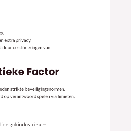
s.
an extra privacy.
 door certificeringen van
tieke Factor
bieden strikte beveiligingsnormen,
d op verantwoord spelen via limieten,
ine gokindustrie.» —