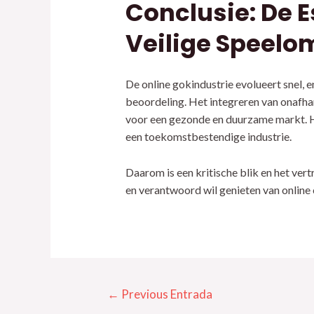
Conclusie: De E
Veilige Speel
De online gokindustrie evolueert snel, 
beoordeling. Het integreren van onafhank
voor een gezonde en duurzame markt. He
een toekomstbestendige industrie.
Daarom is een kritische blik en het vertr
en verantwoord wil genieten van online 
←
Previous Entrada