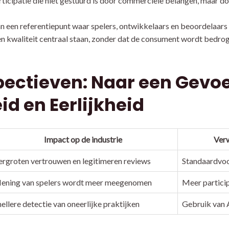
icipatie die niet gestuurd is door commerciële belangen, maar doo
van een referentiepunt waar spelers, ontwikkelaars en beoordelaars
en kwaliteit centraal staan, zonder dat de consument wordt bedro
ctieven: Naar een Gevoe
d en Eerlijkheid
Impact op de industrie
Ver
ergroten vertrouwen en legitimeren reviews
Standaardvoor
ening van spelers wordt meer meegenomen
Meer particip
nellere detectie van oneerlijke praktijken
Gebruik van A