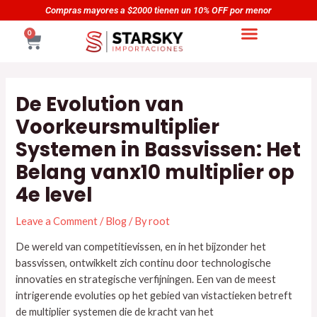
Skip
Navegación
yores a $2000 tienen un 10% OFF por menor
Compras ma
to
de
CART
0
content
entradas
De Evolution van
Voorkeursmultiplier
Systemen in Bassvissen: Het
Belang vanx10 multiplier op
4e level
Leave a Comment
/
Blog
/ By
root
De wereld van competitievissen, en in het bijzonder het
bassvissen, ontwikkelt zich continu door technologische
innovaties en strategische verfijningen. Een van de meest
intrigerende evoluties op het gebied van vistactieken betreft
de multiplier systemen die de kracht van het