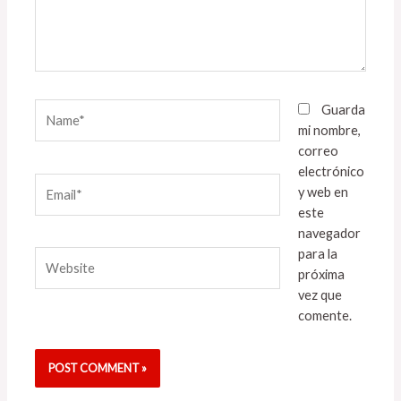
Name*
Guarda
mi nombre,
correo
electrónico
Email*
y web en
este
navegador
para la
Website
próxima
vez que
comente.