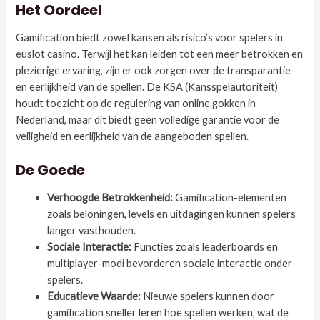
Het Oordeel
Gamification biedt zowel kansen als risico’s voor spelers in
euslot casino. Terwijl het kan leiden tot een meer betrokken en
plezierige ervaring, zijn er ook zorgen over de transparantie
en eerlijkheid van de spellen. De KSA (Kansspelautoriteit)
houdt toezicht op de regulering van online gokken in
Nederland, maar dit biedt geen volledige garantie voor de
veiligheid en eerlijkheid van de aangeboden spellen.
De Goede
Verhoogde Betrokkenheid:
Gamification-elementen
zoals beloningen, levels en uitdagingen kunnen spelers
langer vasthouden.
Sociale Interactie:
Functies zoals leaderboards en
multiplayer-modi bevorderen sociale interactie onder
spelers.
Educatieve Waarde:
Nieuwe spelers kunnen door
gamification sneller leren hoe spellen werken, wat de