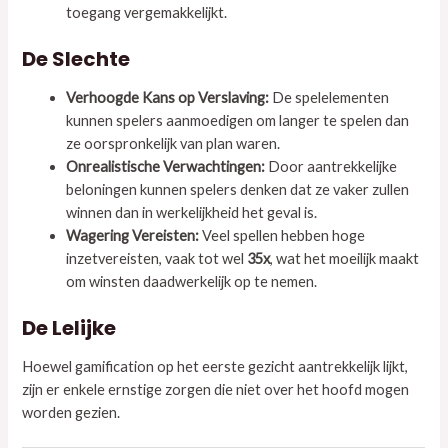
toegang vergemakkelijkt.
De Slechte
Verhoogde Kans op Verslaving:
De spelelementen
kunnen spelers aanmoedigen om langer te spelen dan
ze oorspronkelijk van plan waren.
Onrealistische Verwachtingen:
Door aantrekkelijke
beloningen kunnen spelers denken dat ze vaker zullen
winnen dan in werkelijkheid het geval is.
Wagering Vereisten:
Veel spellen hebben hoge
inzetvereisten, vaak tot wel
35x
, wat het moeilijk maakt
om winsten daadwerkelijk op te nemen.
De Lelijke
Hoewel gamification op het eerste gezicht aantrekkelijk lijkt,
zijn er enkele ernstige zorgen die niet over het hoofd mogen
worden gezien.