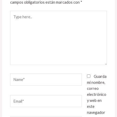
campos obligatorios están marcados con
*
Type
here..
Name*
Guarda
mi nombre,
correo
electrónico
Email*
y web en
este
navegador