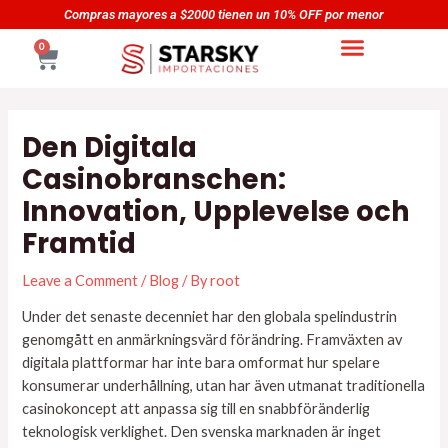
Skip
Navegación
as mayores a $2000 tienen un 10% OFF por menor
Compr
to
de
CART
0
content
entradas
Den Digitala
Casinobranschen:
Innovation, Upplevelse och
Framtid
Leave a Comment
/
Blog
/ By
root
Under det senaste decenniet har den globala spelindustrin
genomgått en anmärkningsvärd förändring. Framväxten av
digitala plattformar har inte bara omformat hur spelare
konsumerar underhållning, utan har även utmanat traditionella
casinokoncept att anpassa sig till en snabbföränderlig
teknologisk verklighet. Den svenska marknaden är inget