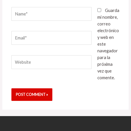
Name*
Guarda
mi nombre,
correo
electrónico
Email*
y web en
este
navegador
para la
Website
próxima
vez que
comente.