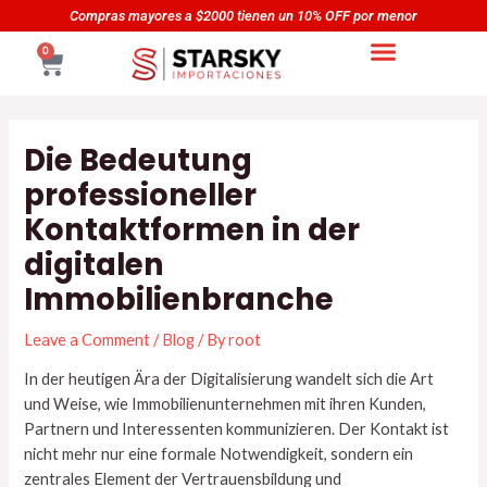
Skip
Navegación
as mayores a $2000 tienen un 10% OFF por menor
Compr
to
de
CART
0
content
entradas
Die Bedeutung
professioneller
Kontaktformen in der
digitalen
Immobilienbranche
Leave a Comment
/
Blog
/ By
root
In der heutigen Ära der Digitalisierung wandelt sich die Art
und Weise, wie Immobilienunternehmen mit ihren Kunden,
Partnern und Interessenten kommunizieren. Der Kontakt ist
nicht mehr nur eine formale Notwendigkeit, sondern ein
zentrales Element der Vertrauensbildung und