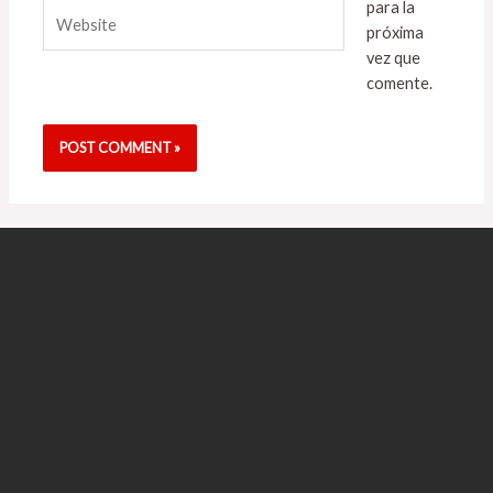
para la
Website
próxima
vez que
comente.