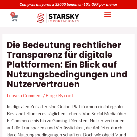
Skip
Navegación
yores a $2000 tienen un 10% OFF por menor
Compras ma
to
de
CART
0
content
entradas
Die Bedeutung rechtlicher
Transparenz für digitale
Plattformen: Ein Blick auf
Nutzungsbedingungen und
Nutzervertrauen
Leave a Comment
/
Blog
/ By
root
Im digitalen Zeitalter sind Online-Plattformen ein integraler
Bestandteil unseres täglichen Lebens. Von Social Media über
E-Commerce bis hin zu Gaming-Diensten: Nutzer vertrauen
auf die Transparenz und Verlässlichkeit, die Anbieter durch
klare Nutzungsbedingungen schaffen. Doch wie objektiv und