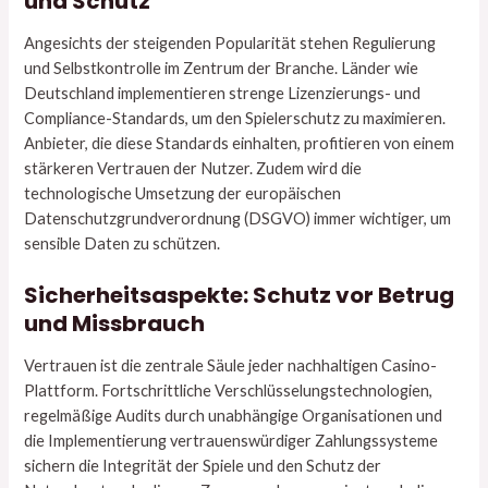
und Schutz
Angesichts der steigenden Popularität stehen Regulierung
und Selbstkontrolle im Zentrum der Branche. Länder wie
Deutschland implementieren strenge Lizenzierungs- und
Compliance-Standards, um den Spielerschutz zu maximieren.
Anbieter, die diese Standards einhalten, profitieren von einem
stärkeren Vertrauen der Nutzer. Zudem wird die
technologische Umsetzung der europäischen
Datenschutzgrundverordnung (DSGVO) immer wichtiger, um
sensible Daten zu schützen.
Sicherheitsaspekte: Schutz vor Betrug
und Missbrauch
Vertrauen ist die zentrale Säule jeder nachhaltigen Casino-
Plattform. Fortschrittliche Verschlüsselungstechnologien,
regelmäßige Audits durch unabhängige Organisationen und
die Implementierung vertrauenswürdiger Zahlungssysteme
sichern die Integrität der Spiele und den Schutz der