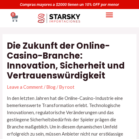
Skip
Navegación
Compras mayores a $2000 tienen un 10% OFF por menor
to
de
CART
0
content
entradas
Die Zukunft der Online-
Casino-Branche:
Innovation, Sicherheit und
Vertrauenswürdigkeit
Leave a Comment
/
Blog
/ By
root
In den letzten Jahren hat die Online-Casino-Industrie eine
bemerkenswerte Transformation erlebt. Technologische
Innovationen, regulatorische Veränderungen und das
gestiegene Sicherheitsbedürfnis der Spieler prägen die
Branche maßgeblich. Um in diesem dynamischen Umfeld
erfolgreich zu sein, müssen Anbieter nicht nur erstklassige