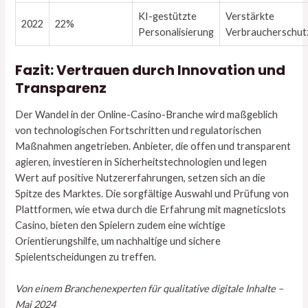
KI-gestützte
Verstärkte
2022
22%
Personalisierung
Verbraucherschu
Fazit: Vertrauen durch Innovation und
Transparenz
Der Wandel in der Online-Casino-Branche wird maßgeblich
von technologischen Fortschritten und regulatorischen
Maßnahmen angetrieben. Anbieter, die offen und transparent
agieren, investieren in Sicherheitstechnologien und legen
Wert auf positive Nutzererfahrungen, setzen sich an die
Spitze des Marktes. Die sorgfältige Auswahl und Prüfung von
Plattformen, wie etwa durch die Erfahrung mit magneticslots
Casino, bieten den Spielern zudem eine wichtige
Orientierungshilfe, um nachhaltige und sichere
Spielentscheidungen zu treffen.
Von einem Branchenexperten für qualitative digitale Inhalte –
Mai 2024