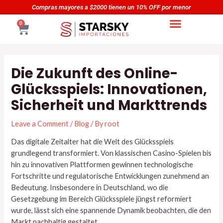
Skip
Navegación
Compras mayores a $2000 tienen un 10% OFF por menor
to
de
CART
0
content
entradas
Die Zukunft des Online-
Glücksspiels: Innovationen,
Sicherheit und Markttrends
Leave a Comment
/
Blog
/ By
root
Das digitale Zeitalter hat die Welt des Glücksspiels
grundlegend transformiert. Von klassischen Casino-Spielen bis
hin zu innovativen Plattformen gewinnen technologische
Fortschritte und regulatorische Entwicklungen zunehmend an
Bedeutung. Insbesondere in Deutschland, wo die
Gesetzgebung im Bereich Glücksspiele jüngst reformiert
wurde, lässt sich eine spannende Dynamik beobachten, die den
Markt nachhaltig gestaltet.