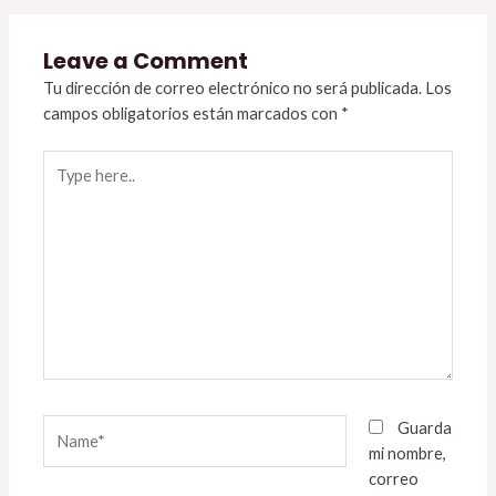
Leave a Comment
Tu dirección de correo electrónico no será publicada.
Los
campos obligatorios están marcados con
*
Type
here..
Name*
Guarda
mi nombre,
correo