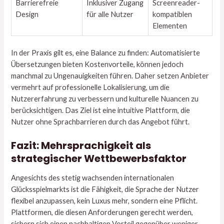
Barrierefreie
Inklusiver Zugang
Screenreader-
Design
für alle Nutzer
kompatiblen
Elementen
In der Praxis gilt es, eine Balance zu finden: Automatisierte
Übersetzungen bieten Kostenvorteile, können jedoch
manchmal zu Ungenauigkeiten führen. Daher setzen Anbieter
vermehrt auf professionelle Lokalisierung, um die
Nutzererfahrung zu verbessern und kulturelle Nuancen zu
berücksichtigen. Das Ziel ist eine intuitive Plattform, die
Nutzer ohne Sprachbarrieren durch das Angebot führt.
Fazit: Mehrsprachigkeit als
strategischer Wettbewerbsfaktor
Angesichts des stetig wachsenden internationalen
Glücksspielmarkts ist die Fähigkeit, die Sprache der Nutzer
flexibel anzupassen, kein Luxus mehr, sondern eine Pflicht.
Plattformen, die diesen Anforderungen gerecht werden,
sichern sich einen nachhaltigen Vorteil gegenüber weniger