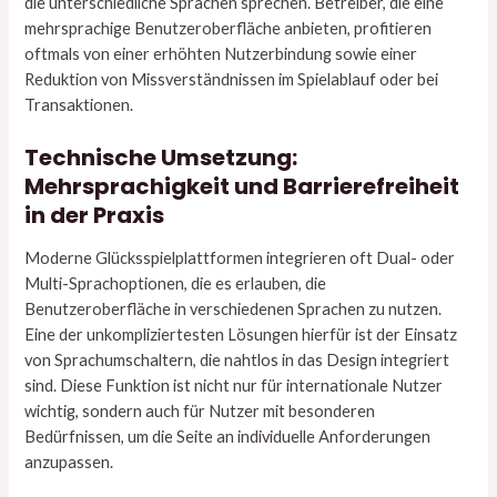
die unterschiedliche Sprachen sprechen. Betreiber, die eine
mehrsprachige Benutzeroberfläche anbieten, profitieren
oftmals von einer erhöhten Nutzerbindung sowie einer
Reduktion von Missverständnissen im Spielablauf oder bei
Transaktionen.
Technische Umsetzung:
Mehrsprachigkeit und Barrierefreiheit
in der Praxis
Moderne Glücksspielplattformen integrieren oft Dual- oder
Multi-Sprachoptionen, die es erlauben, die
Benutzeroberfläche in verschiedenen Sprachen zu nutzen.
Eine der unkompliziertesten Lösungen hierfür ist der Einsatz
von Sprachumschaltern, die nahtlos in das Design integriert
sind. Diese Funktion ist nicht nur für internationale Nutzer
wichtig, sondern auch für Nutzer mit besonderen
Bedürfnissen, um die Seite an individuelle Anforderungen
anzupassen.