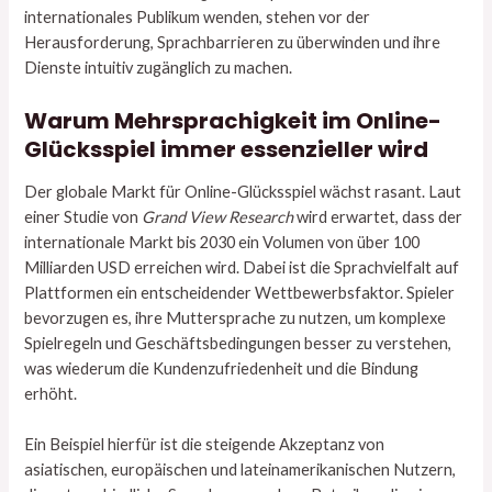
internationales Publikum wenden, stehen vor der
Herausforderung, Sprachbarrieren zu überwinden und ihre
Dienste intuitiv zugänglich zu machen.
Warum Mehrsprachigkeit im Online-
Glücksspiel immer essenzieller wird
Der globale Markt für Online-Glücksspiel wächst rasant. Laut
einer Studie von
Grand View Research
wird erwartet, dass der
internationale Markt bis 2030 ein Volumen von über 100
Milliarden USD erreichen wird. Dabei ist die Sprachvielfalt auf
Plattformen ein entscheidender Wettbewerbsfaktor. Spieler
bevorzugen es, ihre Muttersprache zu nutzen, um komplexe
Spielregeln und Geschäftsbedingungen besser zu verstehen,
was wiederum die Kundenzufriedenheit und die Bindung
erhöht.
Ein Beispiel hierfür ist die steigende Akzeptanz von
asiatischen, europäischen und lateinamerikanischen Nutzern,