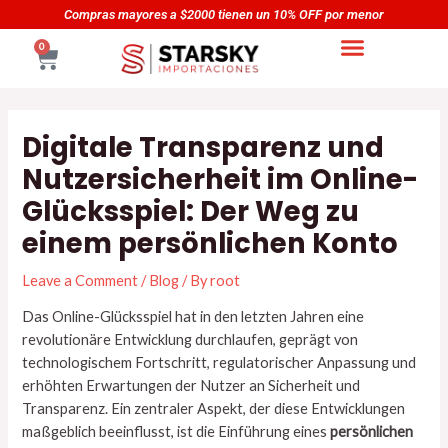
Skip
Navegación
Compras mayores a $2000 tienen un 10% OFF por menor
to
de
CART
0
content
entradas
Digitale Transparenz und
Nutzersicherheit im Online-
Glücksspiel: Der Weg zu
einem persönlichen Konto
Leave a Comment
/
Blog
/ By
root
Das Online-Glücksspiel hat in den letzten Jahren eine
revolutionäre Entwicklung durchlaufen, geprägt von
technologischem Fortschritt, regulatorischer Anpassung und
erhöhten Erwartungen der Nutzer an Sicherheit und
Transparenz. Ein zentraler Aspekt, der diese Entwicklungen
maßgeblich beeinflusst, ist die Einführung eines
persönlichen