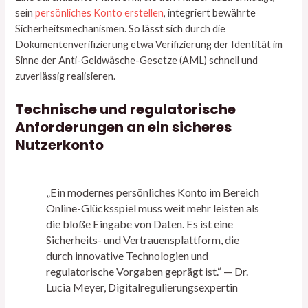
sein
persönliches Konto erstellen
, integriert bewährte
Sicherheitsmechanismen. So lässt sich durch die
Dokumentenverifizierung etwa Verifizierung der Identität im
Sinne der Anti-Geldwäsche-Gesetze (AML) schnell und
zuverlässig realisieren.
Technische und regulatorische
Anforderungen an ein sicheres
Nutzerkonto
„Ein modernes persönliches Konto im Bereich
Online-Glücksspiel muss weit mehr leisten als
die bloße Eingabe von Daten. Es ist eine
Sicherheits- und Vertrauensplattform, die
durch innovative Technologien und
regulatorische Vorgaben geprägt ist.“ — Dr.
Lucia Meyer, Digitalregulierungsexpertin