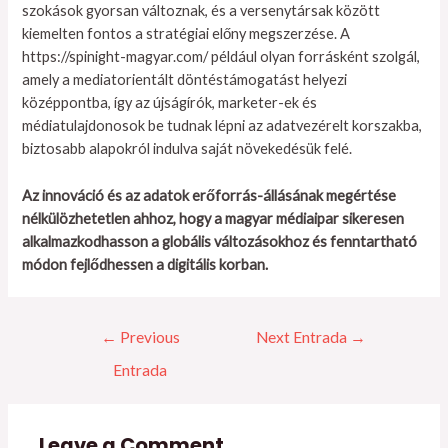
szokások gyorsan változnak, és a versenytársak között
kiemelten fontos a stratégiai előny megszerzése. A
https://spinight-magyar.com/ például olyan forrásként szolgál,
amely a mediatorientált döntéstámogatást helyezi
középpontba, így az újságírók, marketer-ek és
médiatulajdonosok be tudnak lépni az adatvezérelt korszakba,
biztosabb alapokról indulva saját növekedésük felé.
Az innováció és az adatok erőforrás-állásának megértése
nélkülözhetetlen ahhoz, hogy a magyar médiaipar sikeresen
alkalmazkodhasson a globális változásokhoz és fenntartható
módon fejlődhessen a digitális korban.
←
Previous
Next Entrada
→
Entrada
Leave a Comment