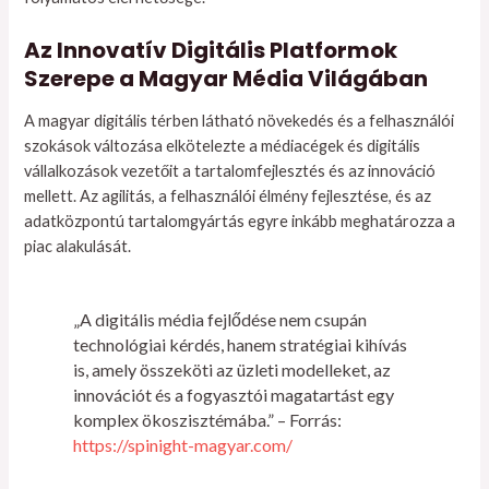
Az Innovatív Digitális Platformok
Szerepe a Magyar Média Világában
A magyar digitális térben látható növekedés és a felhasználói
szokások változása elkötelezte a médiacégek és digitális
vállalkozások vezetőit a tartalomfejlesztés és az innováció
mellett. Az agilitás, a felhasználói élmény fejlesztése, és az
adatközpontú tartalomgyártás egyre inkább meghatározza a
piac alakulását.
„A digitális média fejlődése nem csupán
technológiai kérdés, hanem stratégiai kihívás
is, amely összeköti az üzleti modelleket, az
innovációt és a fogyasztói magatartást egy
komplex ökoszisztémába.” – Forrás:
https://spinight-magyar.com/