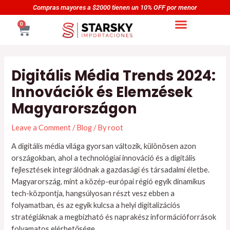
Skip
Navegación
Compras mayores a $2000 tienen un 10% OFF por menor
to
de
CART
0
content
entradas
Digitális Média Trends 2024:
Innovációk és Elemzések
Magyarországon
Leave a Comment
/
Blog
/ By
root
A digitális média világa gyorsan változik, különösen azon
országokban, ahol a technológiai innováció és a digitális
fejlesztések integrálódnak a gazdasági és társadalmi életbe.
Magyarország, mint a közép-európai régió egyik dinamikus
tech-központja, hangsúlyosan részt vesz ebben a
folyamatban, és az egyik kulcsa a helyi digitalizációs
stratégiáknak a megbízható és naprakész információforrások
folyamatos elérhetősége.