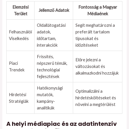
Elemzési
Fontosság a Magyar
Jellemző Adatok
Terület
Médiaének
Oldallátogatási
Segít meghatározni a
Felhasználói
adatok,
preferált tartalom
Viselkedés
időtartam,
típusokat és
interakciók
időzítéseket
Frissítés,
Előre jelezni a
Piaci
népszerű témák,
változásokat és
Trendek
technológiai
alkalmazkodni hozzájuk
fejlesztések
Hatékonysági
Optimalizálni a
Hirdetési
mutatók,
hirdetésköltéseket és
Stratégiák
kampány-
növelni a megtérülést
analitikák
A helyi médiapiac és az adatintenzív