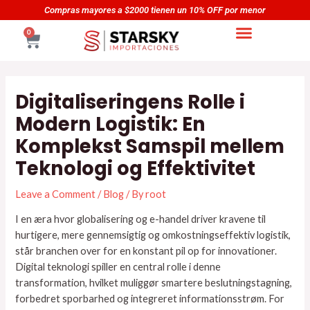
Skip
Navegación
Compras mayores a $2000 tienen un 10% OFF por menor
to
de
CART
0
content
entradas
Digitaliseringens Rolle i
Modern Logistik: En
Komplekst Samspil mellem
Teknologi og Effektivitet
Leave a Comment
/
Blog
/ By
root
I en æra hvor globalisering og e-handel driver kravene til
hurtigere, mere gennemsigtig og omkostningseffektiv logistik,
står branchen over for en konstant pil op for innovationer.
Digital teknologi spiller en central rolle i denne
transformation, hvilket muliggør smartere beslutningstagning,
forbedret sporbarhed og integreret informationsstrøm. For