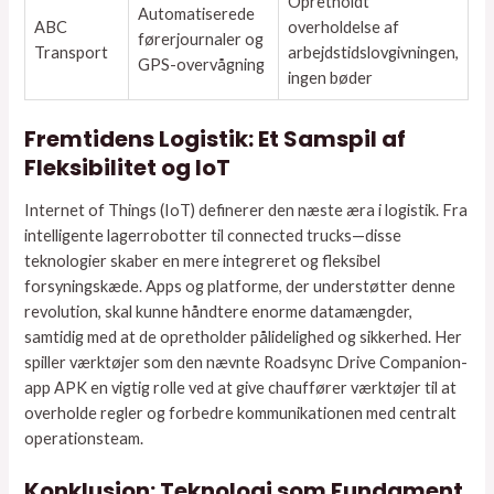
Opretholdt
Automatiserede
ABC
overholdelse af
førerjournaler og
Transport
arbejdstidslovgivningen,
GPS-overvågning
ingen bøder
Fremtidens Logistik: Et Samspil af
Fleksibilitet og IoT
Internet of Things (IoT) definerer den næste æra i logistik. Fra
intelligente lagerrobotter til connected trucks—disse
teknologier skaber en mere integreret og fleksibel
forsyningskæde. Apps og platforme, der understøtter denne
revolution, skal kunne håndtere enorme datamængder,
samtidig med at de opretholder pålidelighed og sikkerhed. Her
spiller værktøjer som den nævnte Roadsync Drive Companion-
app APK en vigtig rolle ved at give chauffører værktøjer til at
overholde regler og forbedre kommunikationen med centralt
operationsteam.
Konklusion: Teknologi som Fundament