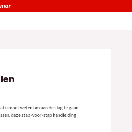
0% OFF por menor
llen
s wat u moet weten om aan de slag te gaan
nussen, deze stap-voor-stap handleiding