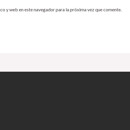
co y web en este navegador para la próxima vez que comente.