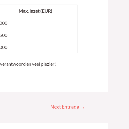
Max. Inzet (EUR)
.000
.500
.000
 verantwoord en veel plezier!
Next Entrada
→